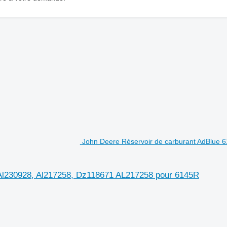
John Deere Réservoir de carburant AdBlue 6
 Al230928, Al217258, Dz118671 AL217258 pour 6145R