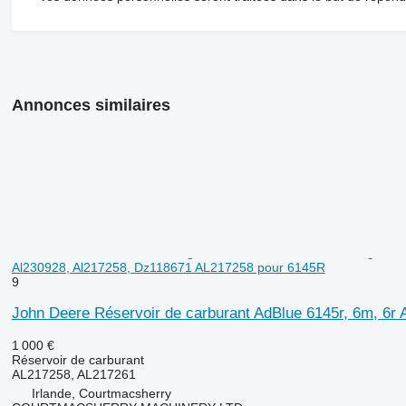
Annonces similaires
Al230928, Al217258, Dz118671 AL217258 pour 6145R
9
John Deere Réservoir de carburant AdBlue 6145r, 6m, 6r
1 000 €
Réservoir de carburant
AL217258, AL217261
Irlande, Courtmacsherry