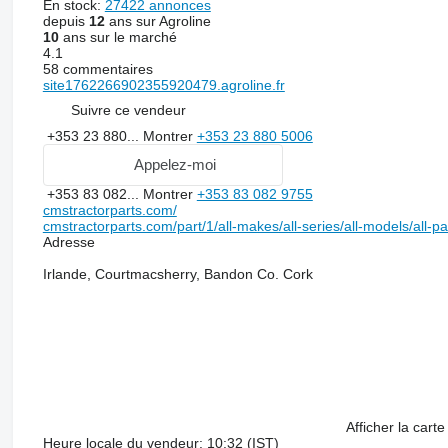
En stock:
27422 annonces
depuis
12
ans sur Agroline
10
ans sur le marché
4.1
58 commentaires
site1762266902355920479.agroline.fr
Suivre ce vendeur
+353 23 880...
Montrer
+353 23 880 5006
Appelez-moi
+353 83 082...
Montrer
+353 83 082 9755
cmstractorparts.com/
cmstractorparts.com/part/1/all-makes/all-series/all-models/all-p
Adresse
Irlande, Courtmacsherry, Bandon Co. Cork
Afficher la carte
Heure locale du vendeur: 10:32 (IST)