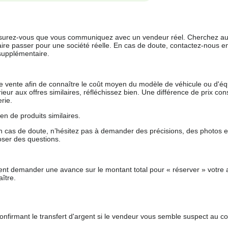
 assurez-vous que vous communiquez avec un vendeur réel. Cherchez au
aire passer pour une société réelle. En cas de doute, contactez-nous en 
supplémentaire.
 de vente afin de connaître le coût moyen du modèle de véhicule ou d'
férieur aux offres similaires, réfléchissez bien. Une différence de prix co
rie.
en de produits similaires.
 cas de doute, n’hésitez pas à demander des précisions, des photos 
oser des questions.
nt demander une avance sur le montant total pour « réserver » votre a
ître.
nfirmant le transfert d'argent si le vendeur vous semble suspect au c