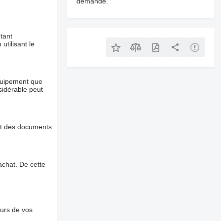
demande.
tant
utilisant le
équipement que
nsidérable peut
et des documents
chat. De cette
ours de vos