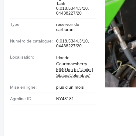
Tank
0.018.5344.3/10,
04438227/20
Type:
réservoir de
carburant
Numéro de catalogue:
0.018.5344.3/10,
04438227/20
Localisation:
Irlande
Courtmacsherry
5640 km to "United
States/Columbus"
Mise en ligne:
plus d'un mois
Agroline ID:
NY48181