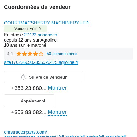
Coordonnées du vendeur
COURTMACSHERRY MACHINERY LTD
Vendeur vérifié
En stock:
27422 annonces
depuis
12
ans sur Agroline
10
ans sur le marché
4.1
58 commentaires
site1762266902355920479.agroline.fr
Suivre ce vendeur
Montrer
+353 23 880...
Appelez-moi
Montrer
+353 83 082...
cmstractorparts.com/