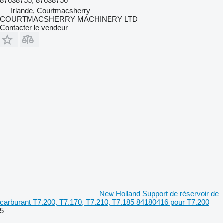
87638755, 87638756
Irlande, Courtmacsherry
COURTMACSHERRY MACHINERY LTD
Contacter le vendeur
New Holland Support de réservoir de
carburant T7.200, T7.170, T7.210, T7.185 84180416 pour T7.200
5