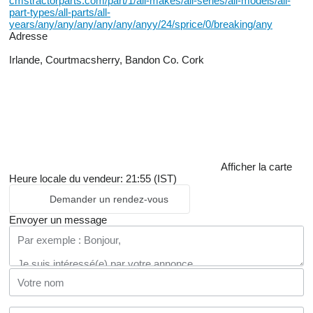
cmstractorparts.com/part/1/all-makes/all-series/all-models/all-
part-types/all-parts/all-
years/any/any/any/any/any/anyy/24/sprice/0/breaking/any
Adresse
Irlande, Courtmacsherry, Bandon Co. Cork
Afficher la carte
Heure locale du vendeur: 21:55 (IST)
Demander un rendez-vous
Envoyer un message