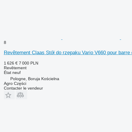
8
Revêtement Claas Stół do rzepaku Vario V660 pour barre 
1 626 €
7 000 PLN
Revêtement
État
neuf
Pologne, Boruja Kościelna
Agro Części
Contacter le vendeur