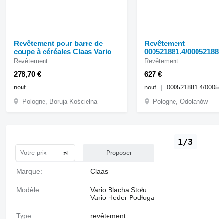
Revêtement pour barre de
Revêtement
coupe à céréales Claas Vario
000521881.4/00052188
barre de coupe à céré
Revêtement
Revêtement
Claas Vario 1050
278,70 €
627 €
neuf
neuf
000521881.4/0005
Pologne, Boruja Kościelna
Pologne, Odolanów
1/3
zł
Proposer
Marque:
Claas
Modèle:
Vario Blacha Stołu
Vario Heder Podłoga
Type:
revêtement