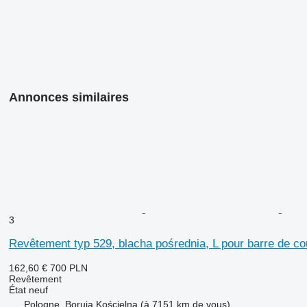
Annonces similaires
3
Revêtement typ 529, blacha pośrednia, L pour barre de c
162,60 €
700 PLN
Revêtement
État
neuf
Pologne, Boruja Kościelna
(à 7151 km de vous)