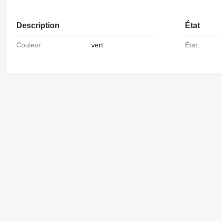
Description
État
Couleur:
vert
État: