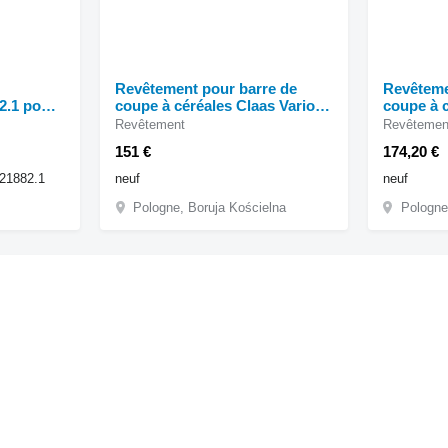
Revêtement pour barre de
Revêteme
2.1 pour
coupe à céréales Claas Vario
ales
V540-V900 Lexion
Revêtement
Revêtemen
151 €
174,20 €
21882.1
neuf
neuf
Pologne, Boruja Kościelna
Pologne