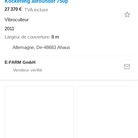
Köckerling allrounder 750p
27 370 €
TVA incluse
Vibroculteur
2011
Largeur de couverture
8 m
Allemagne, De-48683 Ahaus
E-FARM GmbH