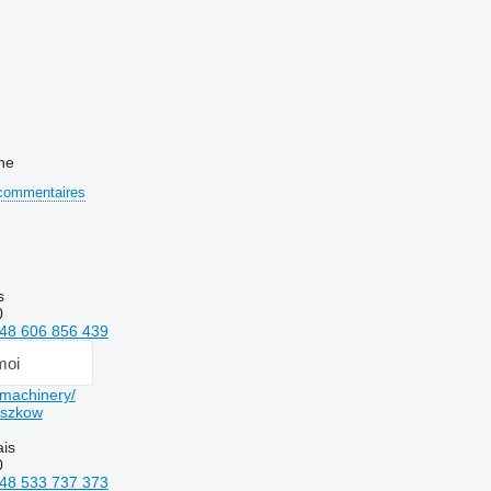
ne
commentaires
s
0
48 606 856 439
moi
machinery/
iszkow
ais
0
48 533 737 373