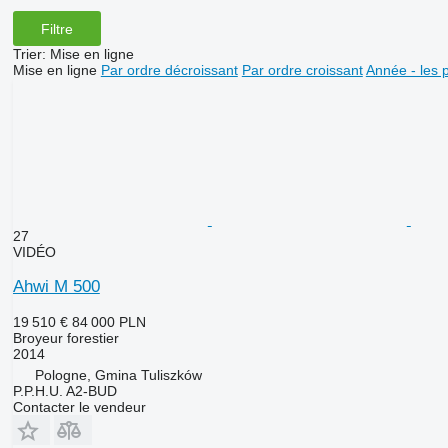
Filtre
Trier
:
Mise en ligne
Mise en ligne
Par ordre décroissant
Par ordre croissant
Année - les 
27
VIDÉO
Ahwi M 500
19 510 €
84 000 PLN
Broyeur forestier
2014
Pologne, Gmina Tuliszków
P.P.H.U. A2-BUD
Contacter le vendeur