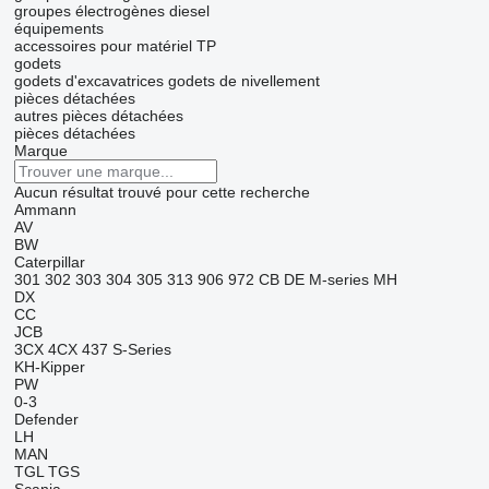
groupes électrogènes diesel
équipements
accessoires pour matériel TP
godets
godets d'excavatrices
godets de nivellement
pièces détachées
autres pièces détachées
pièces détachées
Marque
Aucun résultat trouvé pour cette recherche
Ammann
AV
BW
Caterpillar
301
302
303
304
305
313
906
972
CB
DE
M-series
MH
DX
CC
JCB
3CX
4CX
437
S-Series
KH-Kipper
PW
0-3
Defender
LH
MAN
TGL
TGS