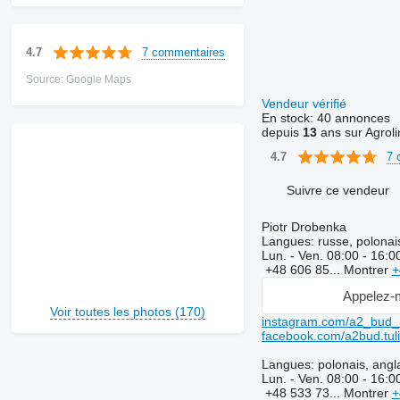
7 commentaires
4.7
Source: Google Maps
Vendeur vérifié
En stock:
40 annonces
depuis
13
ans sur Agroli
7 
4.7
Suivre ce vendeur
Piotr Drobenka
Langues:
russe, polonai
Lun. - Ven.
08:00 - 16:0
+48 606 85...
Montrer
+
Appelez-
Voir toutes les photos (170)
instagram.com/a2_bud_
facebook.com/a2bud.tul
Langues:
polonais, angl
Lun. - Ven.
08:00 - 16:0
+48 533 73...
Montrer
+