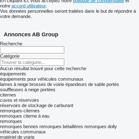
En cliquant ici, vous acceptez notre
politique de confidentialité
et
notre
accord utilisateur
.
Vos données personnelles seront traitées dans le but de répondre à
votre demande.
Annonces AB Group
Recherche
Catégorie
Aucun résultat trouvé pour cette recherche
équipements
équipements pour véhicules communaux
lames à neige
brosses de voirie
épandeurs de sable portés
souffleuses à neige portées
citernes
cuves et réservoirs
réservoirs de stockage de carburant
remorques-citernes
remorques citerne à eau
remorques
remorques bennes
remorques bétaillères
remorques dolly
véhicules communaux
matériel de voirie