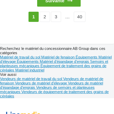
Suivante
2
3
…
40
1
Recherchez le matériel du concessionnaire AB Group dans ces
catégories
Matériel de travail du sol
Matériel de fenaison
Équipements
Matériel
d'élevage
Équipements
Matériel d'épandage d'engrais
Semoirs et
planteuses mécaniques
Équipement de traitement des grains de
céréales
Matériel industriel
Voir aussi
Vendeurs de matériel de travail du sol
Vendeurs de matériel de
fenaison
Vendeurs de matériel d'élevage
Vendeurs de matériel
d'épandage d'engrais
Vendeurs de semoirs et planteuses
mécaniques
Vendeurs de équipement de traitement des grains de
céréales