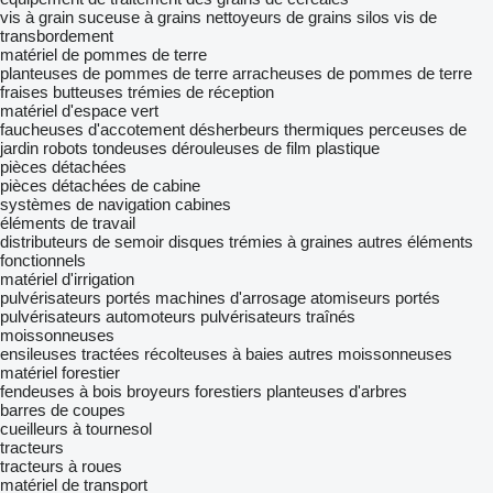
vis à grain
suceuse à grains
nettoyeurs de grains
silos
vis de
transbordement
matériel de pommes de terre
planteuses de pommes de terre
arracheuses de pommes de terre
fraises butteuses
trémies de réception
matériel d'espace vert
faucheuses d'accotement
désherbeurs thermiques
perceuses de
jardin
robots tondeuses
dérouleuses de film plastique
pièces détachées
pièces détachées de cabine
systèmes de navigation
cabines
éléments de travail
distributeurs de semoir
disques
trémies à graines
autres éléments
fonctionnels
matériel d'irrigation
pulvérisateurs portés
machines d'arrosage
atomiseurs portés
pulvérisateurs automoteurs
pulvérisateurs traînés
moissonneuses
ensileuses tractées
récolteuses à baies
autres moissonneuses
matériel forestier
fendeuses à bois
broyeurs forestiers
planteuses d'arbres
barres de coupes
cueilleurs à tournesol
tracteurs
tracteurs à roues
matériel de transport