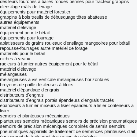
désileurs
fourches à balles rondes
bennes pour tracteur
grappins
d'ensilage
mâts de levage
équipements pour matériel forestier
grappins à bois
treuils de débusquage
têtes abatteuse
autres équipements
matériel d'élevage
équipement pour le bétail
équipements pour fourrage
aplatisseurs de grains
rouleaux d'ensilage
mangeoires pour bétail
repousse-fourrages
autre matériel de forage
matériels pour le bétail
niches à veaux
racleurs à fumier
autres équipement pour le bétail
matériel d'élevage
mélangeuses
mélangeuses à vis verticale
mélangeuses horizontales
broyeurs de paille
désileuses à blocs
matériel d'épandage d'engrais
distributeurs d'engrais
distributeurs d'engrais portés
épandeurs d'engrais tractés
épandeurs à fumier
mixeurs à lisier
épandeurs à lisier
conteneurs à
lisier
semoirs et planteuses mécaniques
planteuses
semoirs mécaniques
semoirs de précision pneumatiques
semoirs de précision mécaniques
combinés de semis
semoirs
pneumatiques
appareils de traitement de semences
planteuses d'ail
équipement de traitement des grains de céréales