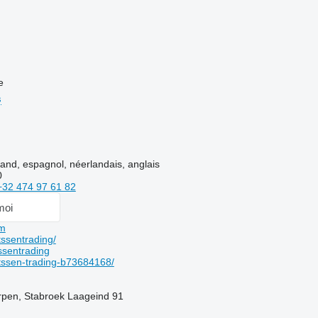
e
s
mand, espagnol, néerlandais, anglais
0
+32 474 97 61 82
moi
om
ssentrading/
sentrading
tssen-trading-b73684168/
rpen, Stabroek Laageind 91