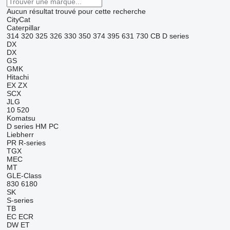
Aucun résultat trouvé pour cette recherche
CityCat
Caterpillar
314
320
325
326
330
350
374
395
631
730
CB
D series
DX
DX
GS
GMK
Hitachi
EX
ZX
SCX
JLG
10
520
Komatsu
D series
HM
PC
Liebherr
PR
R-series
TGX
MEC
MT
GLE-Class
830
6180
SK
S-series
TB
EC
ECR
DW
ET