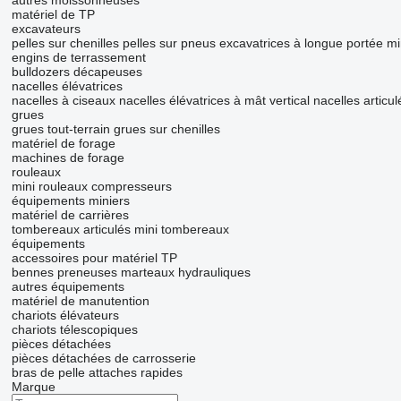
autres moissonneuses
matériel de TP
excavateurs
pelles sur chenilles
pelles sur pneus
excavatrices à longue portée
mi
engins de terrassement
bulldozers
décapeuses
nacelles élévatrices
nacelles à ciseaux
nacelles élévatrices à mât vertical
nacelles articu
grues
grues tout-terrain
grues sur chenilles
matériel de forage
machines de forage
rouleaux
mini rouleaux compresseurs
équipements miniers
matériel de carrières
tombereaux articulés
mini tombereaux
équipements
accessoires pour matériel TP
bennes preneuses
marteaux hydrauliques
autres équipements
matériel de manutention
chariots élévateurs
chariots télescopiques
pièces détachées
pièces détachées de carrosserie
bras de pelle
attaches rapides
Marque