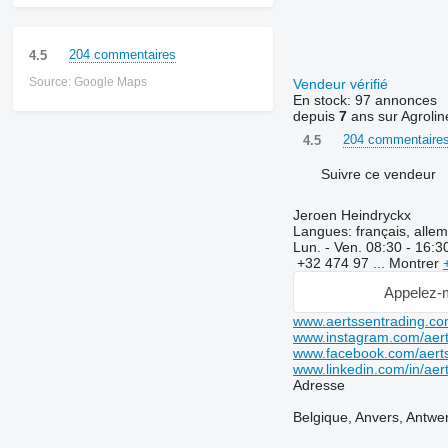
204 commentaires
4.5
Source: Google Maps
Vendeur vérifié
En stock:
97 annonces
depuis
7
ans sur Agrolin
204 commentaire
4.5
Suivre ce vendeur
Jeroen Heindryckx
Langues:
français, alle
Lun. - Ven.
08:30 - 16:3
+32 474 97 ...
Montrer
Appelez-
www.aertssentrading.c
www.instagram.com/aert
www.facebook.com/aerts
www.linkedin.com/in/aer
Adresse
Belgique, Anvers, Antwe