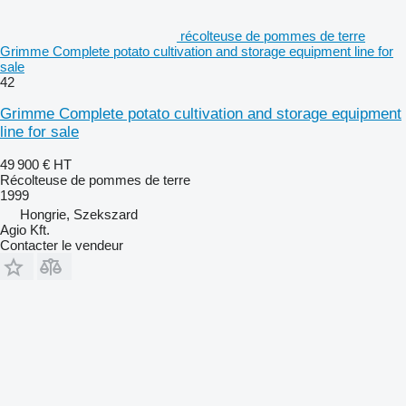
récolteuse de pommes de terre
Grimme Complete potato cultivation and storage equipment line for
sale
42
Grimme Complete potato cultivation and storage equipment
line for sale
49 900 €
HT
Récolteuse de pommes de terre
1999
Hongrie, Szekszard
Agio Kft.
Contacter le vendeur