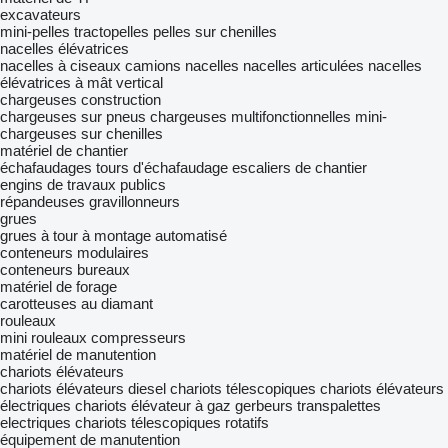
excavateurs
mini-pelles
tractopelles
pelles sur chenilles
nacelles élévatrices
nacelles à ciseaux
camions nacelles
nacelles articulées
nacelles
élévatrices à mât vertical
chargeuses construction
chargeuses sur pneus
chargeuses multifonctionnelles
mini-
chargeuses sur chenilles
matériel de chantier
échafaudages
tours d'échafaudage
escaliers de chantier
engins de travaux publics
répandeuses
gravillonneurs
grues
grues à tour à montage automatisé
conteneurs modulaires
conteneurs bureaux
matériel de forage
carotteuses au diamant
rouleaux
mini rouleaux compresseurs
matériel de manutention
chariots élévateurs
chariots élévateurs diesel
chariots télescopiques
chariots élévateurs
électriques
chariots élévateur à gaz
gerbeurs
transpalettes
electriques
chariots télescopiques rotatifs
équipement de manutention