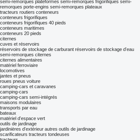
semi-remorques plateformes
semi-remorques frigorifiques
semi-
remorques porte-engins
semi-remorques plateaux
tracteurs routiers
conteneurs
conteneurs frigorifiques
conteneurs frigorifiques 40 pieds
conteneurs maritimes
conteneurs 20 pieds
citernes
cuves et réservoirs
réservoirs de stockage de carburant
réservoirs de stockage d'eau
semi-remorques citernes
citernes alimentaires
matériel ferroviaire
locomotives
jantes et pneus
roues
pneus voiture
camping-cars et caravanes
camping-cars
camping-cars semi-intégrés
maisons modulaires
transports par eau
bateaux
matériel d'espace vert
outils de jardinage
jardinières d'extérieur
autres outils de jardinage
scarificateurs
tracteurs tondeuses
tracteurs