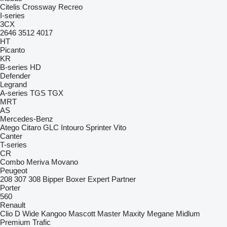
Citelis
Crossway
Recreo
I-series
3CX
2646
3512
4017
HT
Picanto
KR
B-series
HD
Defender
Legrand
A-series
TGS
TGX
MRT
AS
Mercedes-Benz
Atego
Citaro
GLC
Intouro
Sprinter
Vito
Canter
T-series
CR
Combo
Meriva
Movano
Peugeot
208
307
308
Bipper
Boxer
Expert
Partner
Porter
560
Renault
Clio
D Wide
Kangoo
Mascott
Master
Maxity
Megane
Midlum
Premium
Trafic