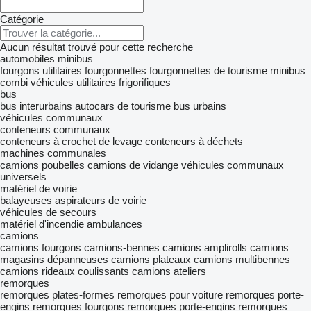
Catégorie
Aucun résultat trouvé pour cette recherche
automobiles
minibus
fourgons utilitaires
fourgonnettes
fourgonnettes de tourisme
minibus
combi
véhicules utilitaires frigorifiques
bus
bus interurbains
autocars de tourisme
bus urbains
véhicules communaux
conteneurs communaux
conteneurs à crochet de levage
conteneurs à déchets
machines communales
camions poubelles
camions de vidange
véhicules communaux
universels
matériel de voirie
balayeuses
aspirateurs de voirie
véhicules de secours
matériel d'incendie
ambulances
camions
camions fourgons
camions-bennes
camions amplirolls
camions
magasins
dépanneuses
camions plateaux
camions multibennes
camions rideaux coulissants
camions ateliers
remorques
remorques plates-formes
remorques pour voiture
remorques porte-
engins
remorques fourgons
remorques porte-engins
remorques