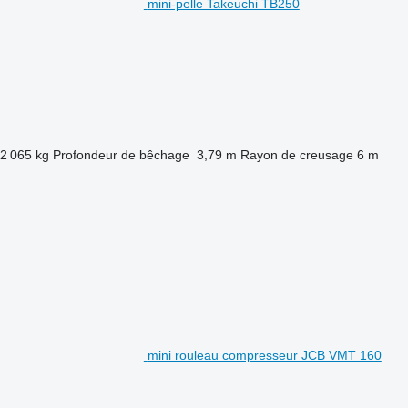
mini-pelle Takeuchi TB250
2 065 kg
Profondeur de bêchage
3,79 m
Rayon de creusage
6 m
mini rouleau compresseur JCB VMT 160