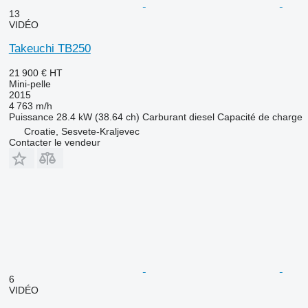
13
VIDÉO
Takeuchi TB250
21 900 €
HT
Mini-pelle
2015
4 763 m/h
Puissance
28.4 kW (38.64 ch)
Carburant
diesel
Capacité de charge
Croatie, Sesvete-Kraljevec
Contacter le vendeur
6
VIDÉO