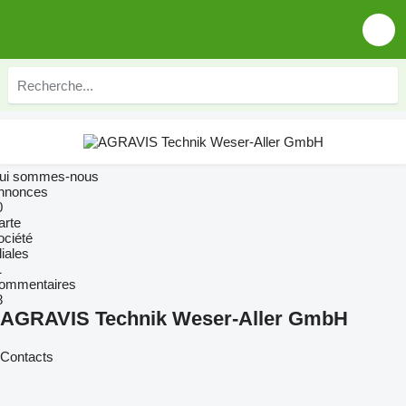
ui sommes-nous
nnonces
0
arte
ociété
liales
1
ommentaires
8
AGRAVIS Technik Weser-Aller GmbH
Contacts