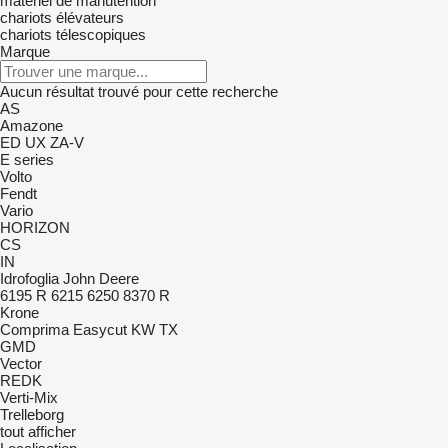
matériel de manutention
chariots élévateurs
chariots télescopiques
Marque
Aucun résultat trouvé pour cette recherche
AS
Amazone
ED
UX
ZA-V
E series
Volto
Fendt
Vario
HORIZON
CS
IN
Idrofoglia
John Deere
6195 R
6215
6250
8370 R
Krone
Comprima
Easycut
KW
TX
GMD
Vector
REDK
Verti-Mix
Trelleborg
tout afficher