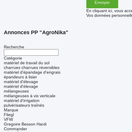
En cliquant ici, vous ac
Vos données personnelle
Annonces PP "AgroNika"
Recherche
Catégorie
matériel de travail du sol
charrues
charrues réversibles
matériel d'épandage d'engrais
épandeurs à lisier
matériel d'élevage
matériel d'élevage
mélangeuses
mélangeuses à vis verticale
matériel d'irrigation
pulvérisateurs traînés
Marque
Fliegl
VFW
Gregoire Besson
Hardi
Commander