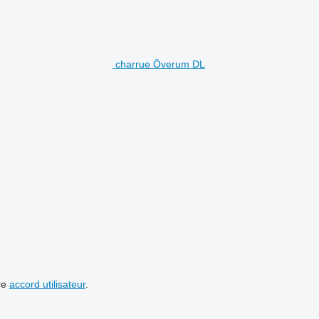
charrue Överum DL
re
accord utilisateur
.