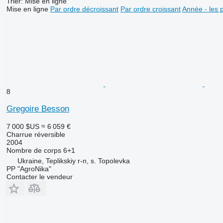
Trier
:
Mise en ligne
Mise en ligne
Par ordre décroissant
Par ordre croissant
Année - les 
8
Gregoire Besson
7 000 $US
≈ 6 059 €
Charrue réversible
2004
Nombre de corps
6+1
Ukraine, Teplikskiy r-n, s. Topolevka
PP "AgroNika"
Contacter le vendeur