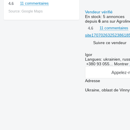
11 commentaires
4.6
Source: Google Maps
Vendeur vérifié
En stock:
5 annonces
depuis
6
ans sur Agrolin
11 commentaires
4.6
site170702632523861859
Suivre ce vendeur
Igor
Langues:
ukrainien, rus
+380 93 055...
Montrer
Appelez-
Adresse
Ukraine, oblast de Vinnyt