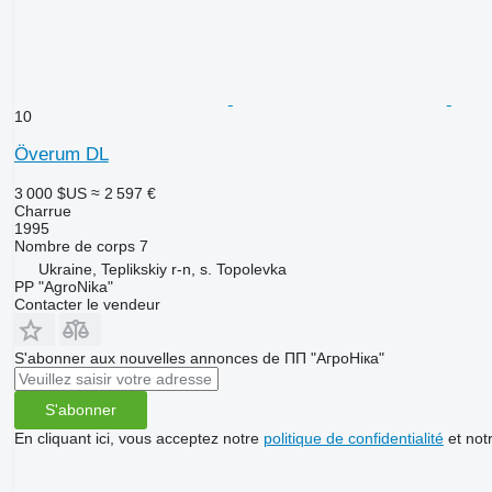
10
Överum DL
3 000 $US
≈ 2 597 €
Charrue
1995
Nombre de corps
7
Ukraine, Teplikskiy r-n, s. Topolevka
PP "AgroNika"
Contacter le vendeur
S'abonner aux nouvelles annonces de ПП "АгроНіка"
S'abonner
En cliquant ici, vous acceptez notre
politique de confidentialité
et not