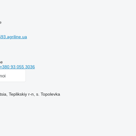
e
3.agriline.ua
se
+380 93 055 3036
moi
sia, Teplikskiy r-n, s. Topolevka