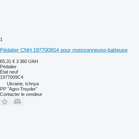
1
Pédalier CNH 1977009S4 pour moissonneuse-batteuse
65,31 €
3 360 UAH
Pédalier
État
neuf
1977009С4
Ukraine, Ichnya
PP "Agro-Treyder"
Contacter le vendeur