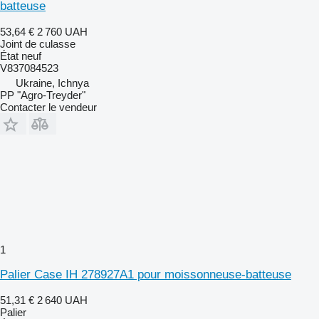
batteuse
53,64 €
2 760 UAH
Joint de culasse
État
neuf
V837084523
Ukraine, Ichnya
PP "Agro-Treyder"
Contacter le vendeur
1
Palier Case IH 278927A1 pour moissonneuse-batteuse
51,31 €
2 640 UAH
Palier