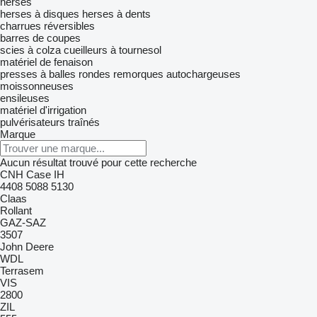
herses
herses à disques
herses à dents
charrues réversibles
barres de coupes
scies à colza
cueilleurs à tournesol
matériel de fenaison
presses à balles rondes
remorques autochargeuses
moissonneuses
ensileuses
matériel d'irrigation
pulvérisateurs traînés
Marque
Aucun résultat trouvé pour cette recherche
CNH
Case IH
4408
5088
5130
Claas
Rollant
GAZ-SAZ
3507
John Deere
WDL
Terrasem
VIS
2800
ZIL