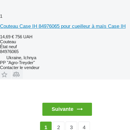
1
Couteau Case IH 84976065 pour cueilleur à maïs Case IH
14,69 €
756 UAH
Couteau
État
neuf
84976065
Ukraine, Ichnya
PP "Agro-Treyder"
Contacter le vendeur
Suivante
2
3
4
1