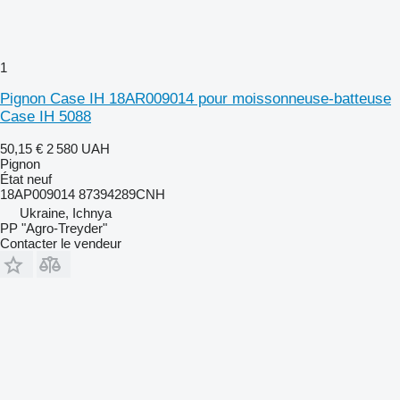
1
Pignon Case IH 18AR009014 pour moissonneuse-batteuse
Case IH 5088
50,15 €
2 580 UAH
Pignon
État
neuf
18АР009014 87394289CNH
Ukraine, Ichnya
PP "Agro-Treyder"
Contacter le vendeur