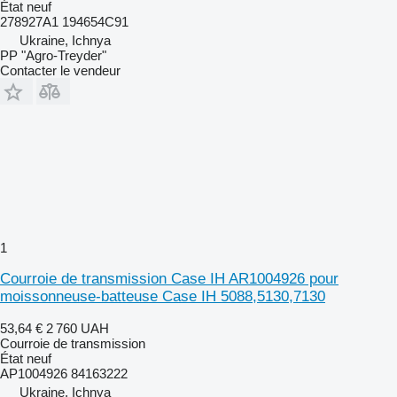
État
neuf
278927A1 194654С91
Ukraine, Ichnya
PP "Agro-Treyder"
Contacter le vendeur
1
Courroie de transmission Case IH AR1004926 pour
moissonneuse-batteuse Case IH 5088,5130,7130
53,64 €
2 760 UAH
Courroie de transmission
État
neuf
АР1004926 84163222
Ukraine, Ichnya