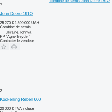
combiné de semis John Deere 191O
7
John Deere 191O
25 270 €
1 300 000 UAH
Combiné de semis
Ukraine, Ichnya
PP "Agro-Treyder"
Contacter le vendeur
2
Köckerling Rebell 600
29 000 €
TVA incluse