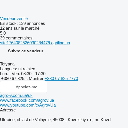
Vendeur vérifié
En stock:
139 annonces
12
ans sur le marché
5.0
39 commentaires
site1764082526030284479.agriline.ua
Suivre ce vendeur
Tetyana
Langues:
ukrainien
Lun. - Ven.
08:30 - 17:30
+380 67 825...
Montrer
+380 67 825 7770
Appelez-moi
agro-v.com.ua/uk
www.facebook.com/agrov.ua
www.youtube.com/c/AgrovUa
Adresse
Ukraine, oblast de Volhynie, 45008 , Kovelskiy r-n, m. Kovel