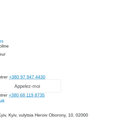
es
oline
eur
trer
+380 97 947 4430
Appelez-moi
trer
+380 68 119 8735
.ua
Kyiv, Kyiv, vulytsia Heroiv Oborony, 10, 02000