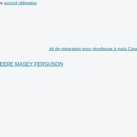
re
accord utilisateur
.
kit de réparation pour récolteuse à maï
OHN DEERE MASEY FERGUSON