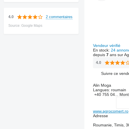
2 commentaires
4.0
Source: Google Maps
Vendeur vérifié
En stock:
24 annon
depuis
7
ans sur Ag
4.0
Suivre ce vend
Alin Moga
Langues:
roumain
+40 755 04...
Mont
www.agrocomert.ro
Adresse
Roumanie, Timis, 3