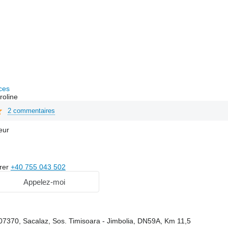
ces
roline
2 commentaires
eur
rer
+40 755 043 502
Appelez-moi
07370, Sacalaz, Sos. Timisoara - Jimbolia, DN59A, Km 11,5