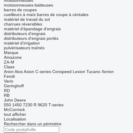
moissonneuses
moissonneuses-batteuses
barres de coupes
cueilleurs à maïs
barres de coupe à céréales
matériel de travail du sol
charrues réversibles
matériel d'épandage d'engrais
distributeurs d'engrais
distributeurs d'engrais portés
matériel d'irrigation
pulvérisateurs traînés
Marque
Amazone
ZA-M
Claas
Arion
Atos
Axion
C-series
Conspeed
Lexion
Tucano
Xerion
Fendt
Vario
Geringhoff
RD
RB
John Deere
550
1450
7230 R
9620
T-series
McCormick
tout afficher
Localisation
Rechercher dans un périmètre