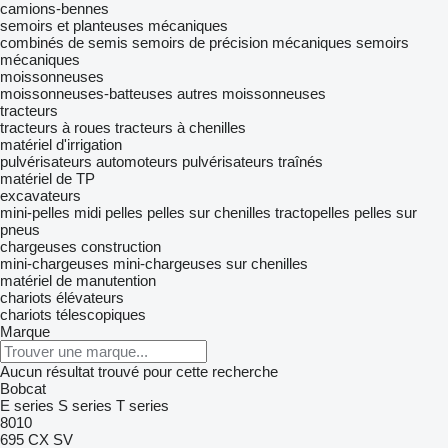
camions-bennes
semoirs et planteuses mécaniques
combinés de semis
semoirs de précision mécaniques
semoirs
mécaniques
moissonneuses
moissonneuses-batteuses
autres moissonneuses
tracteurs
tracteurs à roues
tracteurs à chenilles
matériel d'irrigation
pulvérisateurs automoteurs
pulvérisateurs traînés
matériel de TP
excavateurs
mini-pelles
midi pelles
pelles sur chenilles
tractopelles
pelles sur
pneus
chargeuses construction
mini-chargeuses
mini-chargeuses sur chenilles
matériel de manutention
chariots élévateurs
chariots télescopiques
Marque
Aucun résultat trouvé pour cette recherche
Bobcat
E series
S series
T series
8010
695
CX
SV