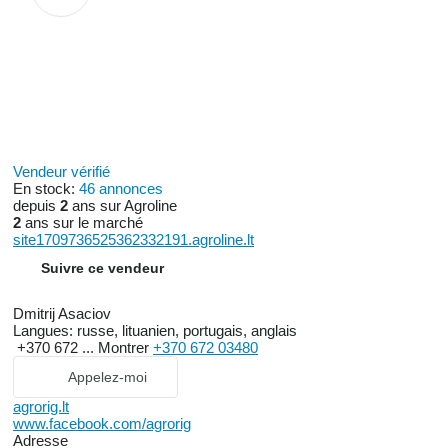
Vendeur vérifié
En stock:
46 annonces
depuis
2
ans sur Agroline
2
ans sur le marché
site1709736525362332191.agroline.lt
Suivre ce vendeur
Dmitrij Asaciov
Langues:
russe, lituanien, portugais, anglais
+370 672 ...
Montrer
+370 672 03480
Appelez-moi
agrorig.lt
www.facebook.com/agrorig
Adresse