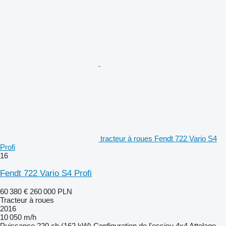
tracteur à roues Fendt 722 Vario S4
Profi
16
Fendt 722 Vario S4 Profi
60 380 €
260 000 PLN
Tracteur à roues
2016
10 050 m/h
Puissance
220 ch (162 kW)
Configuration de l'essieu
4x4
Attelage