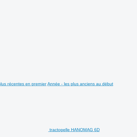
plus récentes en premier
Année - les plus anciens au début
tractopelle HANOMAG 6D