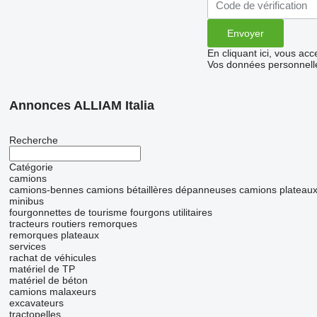
En cliquant ici, vous ac
Vos données personnelle
Annonces ALLIAM Italia
Recherche
Catégorie
camions
camions-bennes
camions bétaillères
dépanneuses
camions plateau
minibus
fourgonnettes de tourisme
fourgons utilitaires
tracteurs routiers
remorques
remorques plateaux
services
rachat de véhicules
matériel de TP
matériel de béton
camions malaxeurs
excavateurs
tractopelles