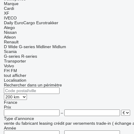
Marque
Cardi
XF
IVECO
Daily
EuroCargo
Eurotrakker
Atego
Nissan
Atleon
Renault
D Wide
G-series
Midliner
Midlum
Scania
G-series
R-series
Transporter
Volvo
FH
FM
tout afficher
Localisation
Rechercher dans un périmètre
France
Prix
–
Type d'annonce
vente
du fabricant
leasing
crédit
par versements
trade-in ( échange 
Année
–