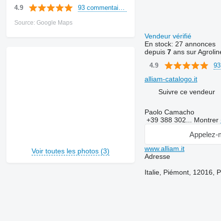
93 commentaires
4.9
Source: Google Maps
Vendeur vérifié
En stock:
27 annonces
depuis
7
ans sur Agrolin
93
4.9
alliam-catalogo.it
Suivre ce vendeur
Paolo Camacho
+39 388 302...
Montrer
Appelez-
www.alliam.it
Voir toutes les photos (3)
Adresse
Italie, Piémont, 12016,