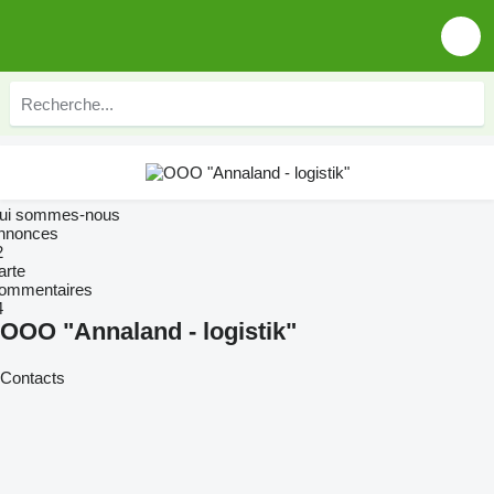
ui sommes-nous
nnonces
2
arte
ommentaires
4
OOO "Annaland - logistik"
Contacts