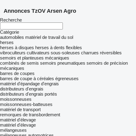
Annonces TzOV Arsen Agro
Recherche
Catégorie
automobiles
matériel de travail du sol
herses
herses à disques
herses à dents flexibles
vibroculteurs
cultivateurs
sous-soleuses
charrues réversibles
semoirs et planteuses mécaniques
combinés de semis
semoirs pneumatiques
semoirs de précision
mécaniques
barres de coupes
barres de coupe à céréales
égreneuses
matériel d'épandage d'engrais
distributeurs d'engrais
distributeurs d'engrais portés
moissonneuses
moissonneuses-batteuses
matériel de transport
remorques de transbordement
matériel d'élevage
matériel d'élevage
mélangeuses
mélangeuses automotrices