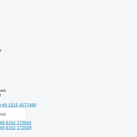
e
ais
0
+49 1516 4577480
moi
49 6152 172565
49 6152 172509