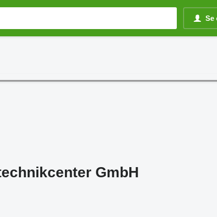
Se 
technikcenter GmbH