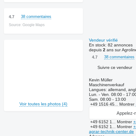
38 commentaires
4.7
Source: Google Maps
Vendeur vérifié
En stock:
82 annonces
depuis
2
ans sur Agrolin
38 commentaires
4.7
Suivre ce vendeur
Kevin Müller
Maschinenverkauf
Langues:
allemand, angl
Lun. - Ven.
08:00 - 17:0
Sam.
08:00 - 13:00
Voir toutes les photos (4)
+49 1516 45...
Montrer
Appelez-
+49 6152 1...
Montrer
+
+49 6152 1...
Montrer
+
agrar-technik-center.de