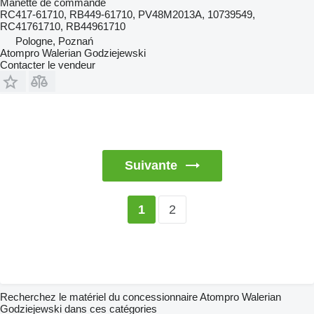
Manette de commande
RC417-61710, RB449-61710, PV48M2013A, 10739549,
RC41761710, RB44961710
Pologne, Poznań
Atompro Walerian Godziejewski
Contacter le vendeur
Suivante
2
1
Recherchez le matériel du concessionnaire Atompro Walerian
Godziejewski dans ces catégories