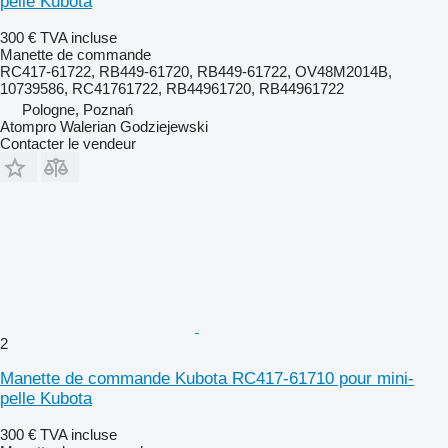
pelle Kubota
300 €
TVA incluse
Manette de commande
RC417-61722, RB449-61720, RB449-61722, OV48M2014B,
10739586, RC41761722, RB44961720, RB44961722
Pologne, Poznań
Atompro Walerian Godziejewski
Contacter le vendeur
2
Manette de commande Kubota RC417-61710 pour mini-
pelle Kubota
300 €
TVA incluse