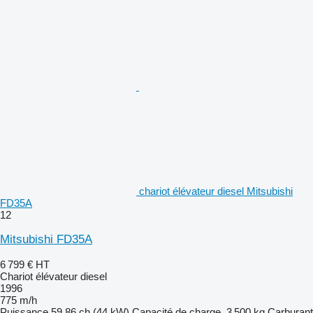
chariot élévateur diesel Mitsubishi
FD35A
12
Mitsubishi FD35A
6 799 €
HT
Chariot élévateur diesel
1996
775 m/h
Puissance
59.86 ch (44 kW)
Capacité de charge
3 500 kg
Carburant