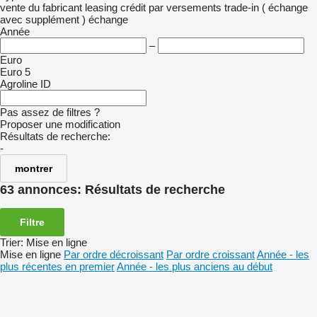
vente
du fabricant
leasing
crédit
par versements
trade-in ( échange
avec supplément )
échange
Année
–
Euro
Euro 5
Agroline ID
Pas assez de filtres ?
Proposer une modification
Résultats de recherche:
-
montrer
63 annonces:
Résultats de recherche
Filtre
Trier
:
Mise en ligne
Mise en ligne
Par ordre décroissant
Par ordre croissant
Année - les
plus récentes en premier
Année - les plus anciens au début