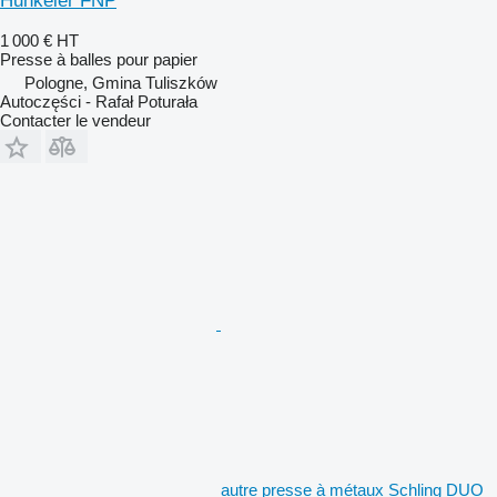
Hunkeler FNP
1 000 €
HT
Presse à balles pour papier
Pologne, Gmina Tuliszków
Autoczęści - Rafał Poturała
Contacter le vendeur
autre presse à métaux Schling DUO