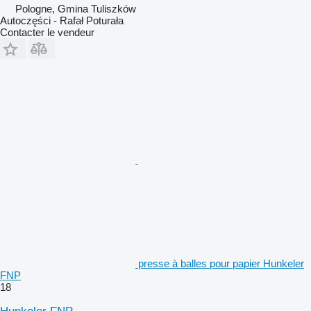
Pologne, Gmina Tuliszków
Autoczęści - Rafał Poturała
Contacter le vendeur
presse à balles pour papier Hunkeler
FNP
18