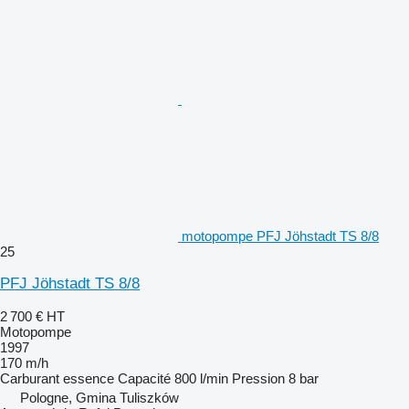
motopompe PFJ Jöhstadt TS 8/8
25
PFJ Jöhstadt TS 8/8
2 700 €
HT
Motopompe
1997
170 m/h
Carburant
essence
Capacité
800 l/min
Pression
8 bar
Pologne, Gmina Tuliszków