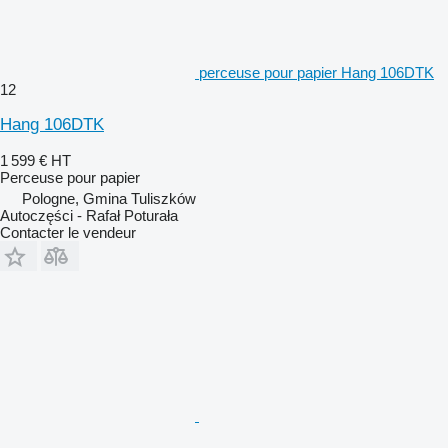
perceuse pour papier Hang 106DTK
12
Hang 106DTK
1 599 €
HT
Perceuse pour papier
Pologne, Gmina Tuliszków
Autoczęści - Rafał Poturała
Contacter le vendeur