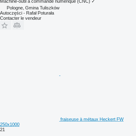
Machine-outil à commande numérique (CNC)
✓
Pologne, Gmina Tuliszków
Autoczęści - Rafał Poturała
Contacter le vendeur
fraiseuse à métaux Heckert FW
250x1000
21