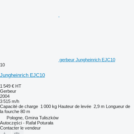
gerbeur Jungheinrich EJC10
10
Jungheinrich EJC10
1 549 €
HT
Gerbeur
2004
3 515 m/h
Capacité de charge
1 000 kg
Hauteur de levée
2,9 m
Longueur de
la fourche
80 m
Pologne, Gmina Tuliszków
Autoczęści - Rafał Poturała
Contacter le vendeur