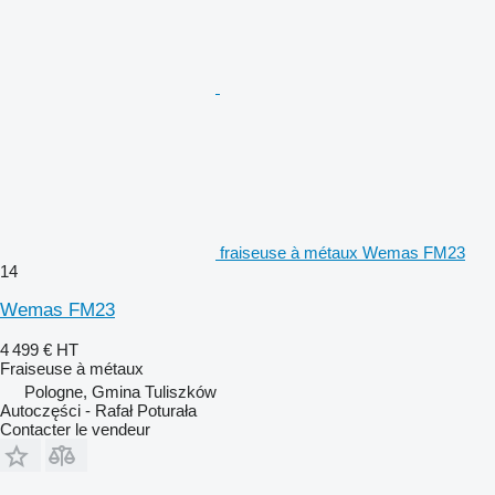
fraiseuse à métaux Wemas FM23
14
Wemas FM23
4 499 €
HT
Fraiseuse à métaux
Pologne, Gmina Tuliszków
Autoczęści - Rafał Poturała
Contacter le vendeur