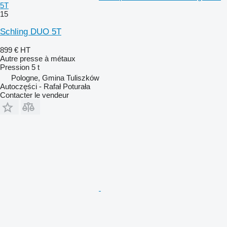
5T
15
Schling DUO 5T
899 €
HT
Autre presse à métaux
Pression
5 t
Pologne, Gmina Tuliszków
Autoczęści - Rafał Poturała
Contacter le vendeur