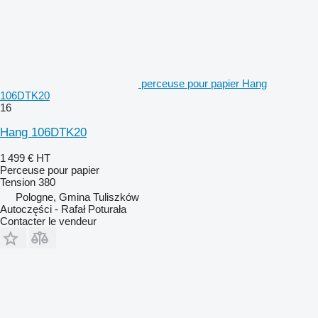
perceuse pour papier Hang
106DTK20
16
Hang 106DTK20
1 499 €
HT
Perceuse pour papier
Tension
380
Pologne, Gmina Tuliszków
Autoczęści - Rafał Poturała
Contacter le vendeur