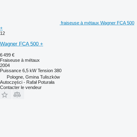
fraiseuse à métaux Wagner FCA 500
+
12
Wagner FCA 500 +
6 499 €
Fraiseuse à métaux
2004
Puissance
6,5 kW
Tension
380
Pologne, Gmina Tuliszków
Autoczęści - Rafał Poturała
Contacter le vendeur