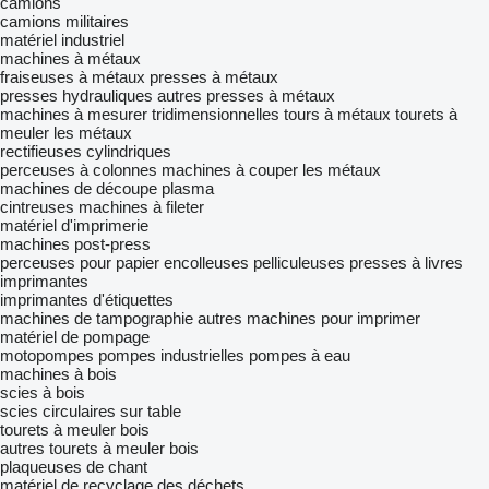
camions
camions militaires
matériel industriel
machines à métaux
fraiseuses à métaux
presses à métaux
presses hydrauliques
autres presses à métaux
machines à mesurer tridimensionnelles
tours à métaux
tourets à
meuler les métaux
rectifieuses cylindriques
perceuses à colonnes
machines à couper les métaux
machines de découpe plasma
cintreuses
machines à fileter
matériel d'imprimerie
machines post-press
perceuses pour papier
encolleuses
pelliculeuses
presses à livres
imprimantes
imprimantes d'étiquettes
machines de tampographie
autres machines pour imprimer
matériel de pompage
motopompes
pompes industrielles
pompes à eau
machines à bois
scies à bois
scies circulaires sur table
tourets à meuler bois
autres tourets à meuler bois
plaqueuses de chant
matériel de recyclage des déchets