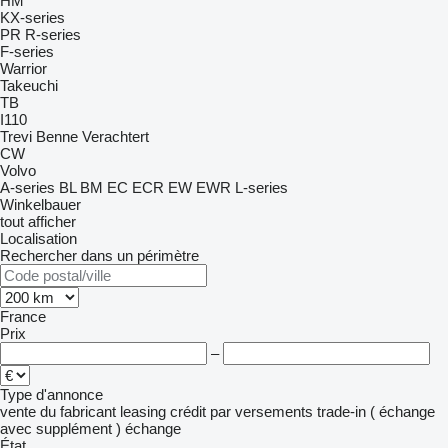
HM
KX-series
PR
R-series
F-series
Warrior
Takeuchi
TB
I110
Trevi Benne
Verachtert
CW
Volvo
A-series
BL
BM
EC
ECR
EW
EWR
L-series
Winkelbauer
tout afficher
Localisation
Rechercher dans un périmètre
France
Prix
–
Type d'annonce
vente
du fabricant
leasing
crédit
par versements
trade-in ( échange
avec supplément )
échange
État