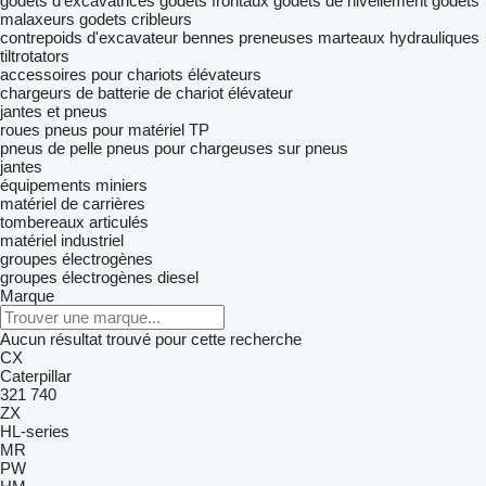
godets d'excavatrices
godets frontaux
godets de nivellement
godets
malaxeurs
godets cribleurs
contrepoids d'excavateur
bennes preneuses
marteaux hydrauliques
tiltrotators
accessoires pour chariots élévateurs
chargeurs de batterie de chariot élévateur
jantes et pneus
roues
pneus pour matériel TP
pneus de pelle
pneus pour chargeuses sur pneus
jantes
équipements miniers
matériel de carrières
tombereaux articulés
matériel industriel
groupes électrogènes
groupes électrogènes diesel
Marque
Aucun résultat trouvé pour cette recherche
CX
Caterpillar
321
740
ZX
HL-series
MR
PW