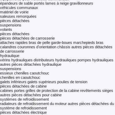
épandeurs de sable portés
lames à neige
gravillonneurs
véhicules communaux
matériel de voirie
saleuses remorquées
pièces détachées
suspensions
volants
pièces détachées
pièces détachées de carrosserie
attaches rapides
bras de pelle
garde-boues
marchepieds
bras
calandres
couronnes d'orientation
châssis
autres pièces détachées
de carrosserie
hydraulique
vérins hydrauliques
distributeurs hydrauliques
pompes hydrauliques
autres pièces détachées hydraulique
suspensions
essieux
chenilles caoutchouc
chenilles en caoutchouc
galets inférieurs
galets supérieurs
poulies de tension
pièces détachées de cabine
cabines
portes
grilles de protection de la cabine
revêtements
sièges
autres pièces détachées pour cabine
systèmes de refroidissement
radiateurs de refroidissement du moteur
autres pièces détachées du
système de refroidissement
pièces détachées électrique