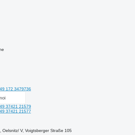
ne
49 172 3479736
moi
49 37421 21579
49 37421 21577
 Oelsnitz/ V, Voigtsberger Straße 105