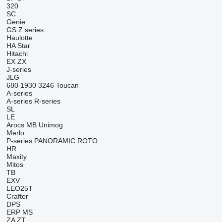
320
SC
Genie
GS
Z series
Haulotte
HA
Star
Hitachi
EX
ZX
J-series
JLG
680
1930
3246
Toucan
A-series
A-series
R-series
SL
LE
Arocs
MB
Unimog
Merlo
P-series
PANORAMIC
ROTO
HR
Maxity
Mitos
TB
EXV
LEO25T
Crafter
DPS
ERP
MS
ZA
ZT