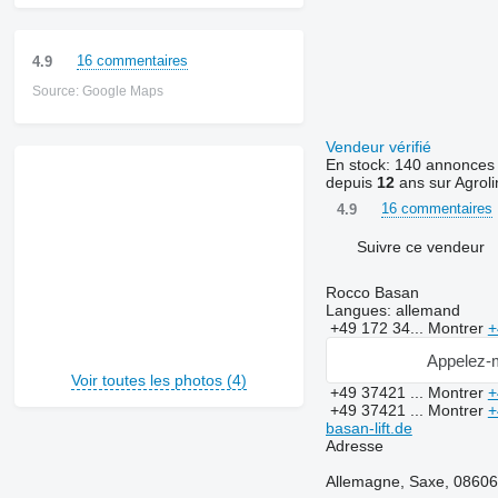
16 commentaires
4.9
Source: Google Maps
Vendeur vérifié
En stock:
140 annonces
depuis
12
ans sur Agroli
16 commentaires
4.9
Suivre ce vendeur
Rocco Basan
Langues:
allemand
+49 172 34...
Montrer
+
Appelez-
Voir toutes les photos (4)
+49 37421 ...
Montrer
+
+49 37421 ...
Montrer
+
basan-lift.de
Adresse
Allemagne, Saxe, 08606,