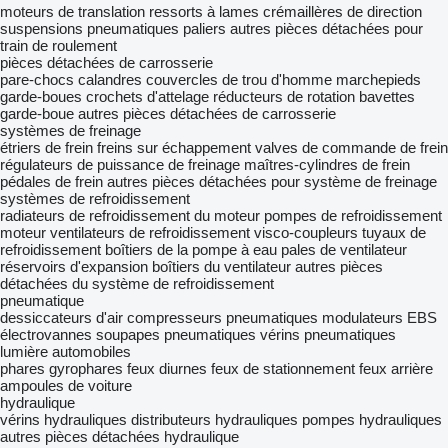
moteurs de translation
ressorts à lames
crémaillères de direction
suspensions pneumatiques
paliers
autres pièces détachées pour
train de roulement
pièces détachées de carrosserie
pare-chocs
calandres
couvercles de trou d'homme
marchepieds
garde-boues
crochets d'attelage
réducteurs de rotation
bavettes
garde-boue
autres pièces détachées de carrosserie
systèmes de freinage
étriers de frein
freins sur échappement
valves de commande de frein
régulateurs de puissance de freinage
maîtres-cylindres de frein
pédales de frein
autres pièces détachées pour système de freinage
systèmes de refroidissement
radiateurs de refroidissement du moteur
pompes de refroidissement
moteur
ventilateurs de refroidissement
visco-coupleurs
tuyaux de
refroidissement
boîtiers de la pompe à eau
pales de ventilateur
réservoirs d'expansion
boîtiers du ventilateur
autres pièces
détachées du système de refroidissement
pneumatique
dessiccateurs d'air
compresseurs pneumatiques
modulateurs EBS
électrovannes
soupapes pneumatiques
vérins pneumatiques
lumière automobiles
phares
gyrophares
feux diurnes
feux de stationnement
feux arrière
ampoules de voiture
hydraulique
vérins hydrauliques
distributeurs hydrauliques
pompes hydrauliques
autres pièces détachées hydraulique