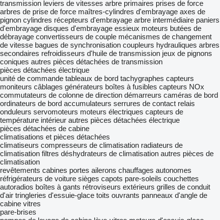
transmission
leviers de vitesses
arbre primaires
prises de force
arbres de prise de force
maîtres-cylindres d'embrayage
axes de
pignon
cylindres récepteurs d'embrayage
arbre intermédiaire
paniers
d'embrayage
disques d'embrayage
essieux moteurs
butées de
débrayage
convertisseurs de couple
mécanismes de changement
de vitesse
bagues de synchronisation
coupleurs hydrauliques
arbres
secondaires
refroidisseurs d'huile de transmission
jeux de pignons
coniques
autres pièces détachées de transmission
pièces détachées électrique
unité de commande
tableaux de bord
tachygraphes
capteurs
moniteurs
câblages
générateurs
boîtes à fusibles
capteurs NOx
commutateurs de colonne de direction
démarreurs
caméras de bord
ordinateurs de bord
accumulateurs
serrures de contact
relais
onduleurs
servomoteurs
moteurs électriques
capteurs de
température intérieur
autres pièces détachées électrique
pièces détachées de cabine
climatisations et pièces détachées
climatiseurs
compresseurs de climatisation
radiateurs de
climatisation
filtres déshydrateurs de climatisation
autres pièces de
climatisation
revêtements
cabines
portes
ailerons
chauffages autonomes
réfrigérateurs de voiture
sièges
capots
pare-soleils
couchettes
autoradios
boîtes à gants
rétroviseurs extérieurs
grilles de conduit
d'air
tringleries d'essuie-glace
toits ouvrants
panneaux d'angle de
cabine
vitres
pare-brises