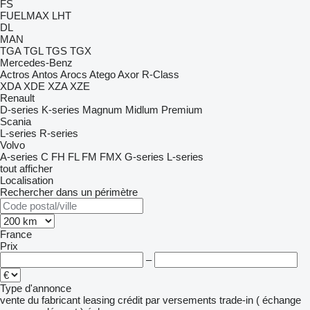
FS
FUELMAX
LHT
DL
MAN
TGA
TGL
TGS
TGX
Mercedes-Benz
Actros
Antos
Arocs
Atego
Axor
R-Class
XDA
XDE
XZA
XZE
Renault
D-series
K-series
Magnum
Midlum
Premium
Scania
L-series
R-series
Volvo
A-series
C
FH
FL
FM
FMX
G-series
L-series
tout afficher
Localisation
Rechercher dans un périmètre
France
Prix
–
Type d'annonce
vente
du fabricant
leasing
crédit
par versements
trade-in ( échange