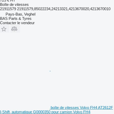
725 €
HT
Boîte de vitesses
21911579 21911579,85022234,24213321,4213670020,4213670010
Pays-Bas, Veghel
BAS Parts & Tyres
Contacter le vendeur
boîte de vitesses Volvo FH4 AT2612F
I-Shift, automatique G0000350 pour camion Volvo FH4