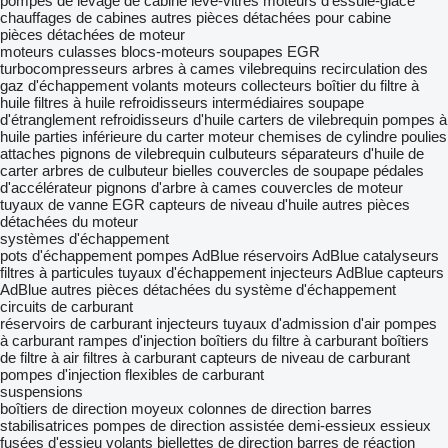
pompes de levage de cabine
lève-vitres
moteurs d'essuie-glace
chauffages de cabines
autres pièces détachées pour cabine
pièces détachées de moteur
moteurs
culasses
blocs-moteurs
soupapes EGR
turbocompresseurs
arbres à cames
vilebrequins
recirculation des
gaz d'échappement
volants moteurs
collecteurs
boîtier du filtre à
huile
filtres à huile
refroidisseurs intermédiaires
soupape
d'étranglement
refroidisseurs d'huile
carters de vilebrequin
pompes à
huile
parties inférieure du carter moteur
chemises de cylindre
poulies
attaches
pignons de vilebrequin
culbuteurs
séparateurs d'huile de
carter
arbres de culbuteur
bielles
couvercles de soupape
pédales
d'accélérateur
pignons d'arbre à cames
couvercles de moteur
tuyaux de vanne EGR
capteurs de niveau d'huile
autres pièces
détachées du moteur
systèmes d'échappement
pots d'échappement
pompes AdBlue
réservoirs AdBlue
catalyseurs
filtres à particules
tuyaux d'échappement
injecteurs AdBlue
capteurs
AdBlue
autres pièces détachées du système d'échappement
circuits de carburant
réservoirs de carburant
injecteurs
tuyaux d'admission d'air
pompes
à carburant
rampes d'injection
boîtiers du filtre à carburant
boîtiers
de filtre à air
filtres à carburant
capteurs de niveau de carburant
pompes d'injection
flexibles de carburant
suspensions
boîtiers de direction
moyeux
colonnes de direction
barres
stabilisatrices
pompes de direction assistée
demi-essieux
essieux
fusées d'essieu
volants
biellettes de direction
barres de réaction