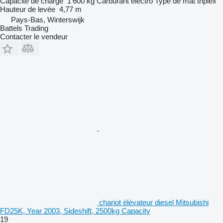
Capacité de charge
1 600 kg
Carburant
électro
Type de mât
triplex
Hauteur de levée
4,77 m
Pays-Bas, Winterswijk
Battels Trading
Contacter le vendeur
chariot élévateur diesel Mitsubishi
FD25K, Year 2003, Sideshift, 2500kg Capacity
19