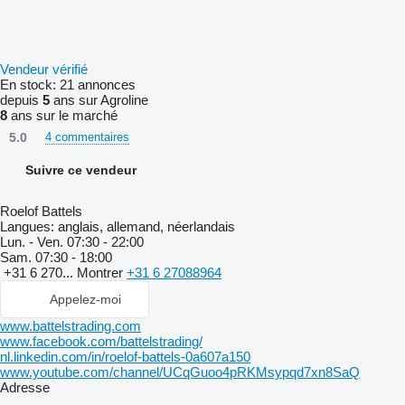
Vendeur vérifié
En stock:
21 annonces
depuis
5
ans sur Agroline
8
ans sur le marché
5.0
4 commentaires
Suivre ce vendeur
Roelof Battels
Langues:
anglais, allemand, néerlandais
Lun. - Ven.
07:30 - 22:00
Sam.
07:30 - 18:00
+31 6 270...
Montrer
+31 6 27088964
Appelez-moi
www.battelstrading.com
www.facebook.com/battelstrading/
nl.linkedin.com/in/roelof-battels-0a607a150
www.youtube.com/channel/UCqGuoo4pRKMsypqd7xn8SaQ
Adresse