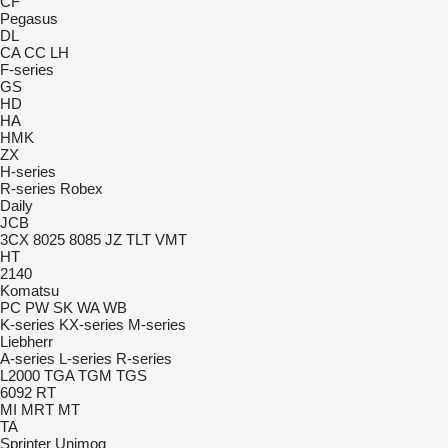
CF
Pegasus
DL
CA
CC
LH
F-series
GS
HD
HA
HMK
ZX
H-series
R-series
Robex
Daily
JCB
3CX
8025
8085
JZ
TLT
VMT
HT
2140
Komatsu
PC
PW
SK
WA
WB
K-series
KX-series
M-series
Liebherr
A-series
L-series
R-series
L2000
TGA
TGM
TGS
6092 RT
MI
MRT
MT
TA
Sprinter
Unimog