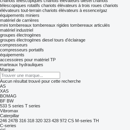
chariots télescopiques
chariots élévateurs diesel
chariots
télescopiques rotatifs
chariots élévateurs à trois roues
chariots
élévateurs tout-terrain
chariots élévateurs à essence/gaz
équipements miniers
matériel de carrières
mini tombereaux
tombereaux rigides
tombereaux articulés
matériel industriel
groupes électrogènes
groupes électrogènes diesel
tours d'éclairage
compresseurs
compresseurs portatifs
équipements
accessoires pour matériel TP
marteaux hydrauliques
Marque
Aucun résultat trouvé pour cette recherche
AS
XAS
BOMAG
BF
BW
533
S series
T series
Vibromax
Caterpillar
246
247B
316
318
320
323
428
972
CS
M-series
TH
C-series