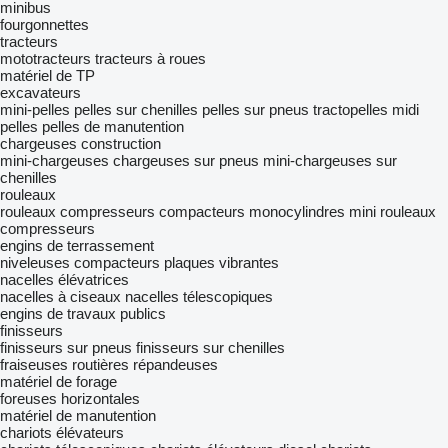
minibus
fourgonnettes
tracteurs
mototracteurs
tracteurs à roues
matériel de TP
excavateurs
mini-pelles
pelles sur chenilles
pelles sur pneus
tractopelles
midi
pelles
pelles de manutention
chargeuses construction
mini-chargeuses
chargeuses sur pneus
mini-chargeuses sur
chenilles
rouleaux
rouleaux compresseurs
compacteurs monocylindres
mini rouleaux
compresseurs
engins de terrassement
niveleuses
compacteurs
plaques vibrantes
nacelles élévatrices
nacelles à ciseaux
nacelles télescopiques
engins de travaux publics
finisseurs
finisseurs sur pneus
finisseurs sur chenilles
fraiseuses routières
répandeuses
matériel de forage
foreuses horizontales
matériel de manutention
chariots élévateurs