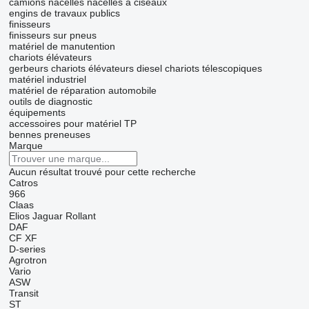
camions nacelles
nacelles à ciseaux
engins de travaux publics
finisseurs
finisseurs sur pneus
matériel de manutention
chariots élévateurs
gerbeurs
chariots élévateurs diesel
chariots télescopiques
matériel industriel
matériel de réparation automobile
outils de diagnostic
équipements
accessoires pour matériel TP
bennes preneuses
Marque
Aucun résultat trouvé pour cette recherche
Catros
966
Claas
Elios
Jaguar
Rollant
DAF
CF
XF
D-series
Agrotron
Vario
ASW
Transit
ST