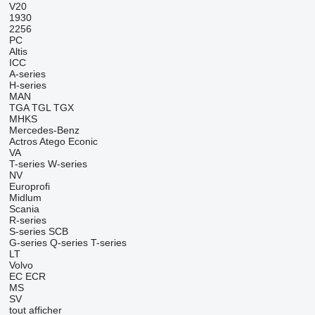
V20
1930
2256
PC
Altis
ICC
A-series
H-series
MAN
TGA
TGL
TGX
MHKS
Mercedes-Benz
Actros
Atego
Econic
VA
T-series
W-series
NV
Europrofi
Midlum
Scania
R-series
S-series
SCB
G-series
Q-series
T-series
LT
Volvo
EC
ECR
MS
SV
tout afficher