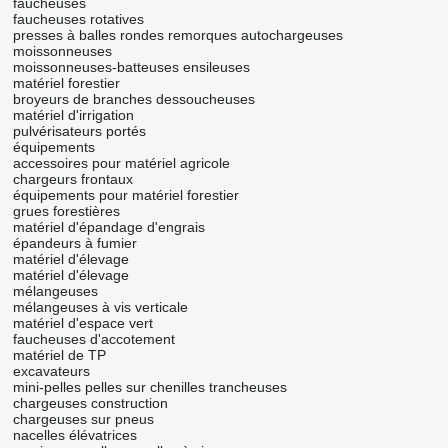
faucheuses
faucheuses rotatives
presses à balles rondes
remorques autochargeuses
moissonneuses
moissonneuses-batteuses
ensileuses
matériel forestier
broyeurs de branches
dessoucheuses
matériel d'irrigation
pulvérisateurs portés
équipements
accessoires pour matériel agricole
chargeurs frontaux
équipements pour matériel forestier
grues forestières
matériel d'épandage d'engrais
épandeurs à fumier
matériel d'élevage
matériel d'élevage
mélangeuses
mélangeuses à vis verticale
matériel d'espace vert
faucheuses d'accotement
matériel de TP
excavateurs
mini-pelles
pelles sur chenilles
trancheuses
chargeuses construction
chargeuses sur pneus
nacelles élévatrices