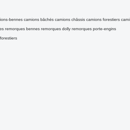
ions-bennes
camions bâchés
camions châssis
camions forestiers
cami
es
remorques bennes
remorques dolly
remorques porte-engins
orestiers