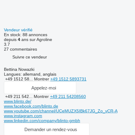
Vendeur vérifié
En stock:
88 annonces
depuis
4
ans sur Agroline
3.7
27 commentaires
Suivre ce vendeur
Bettina Nowazki
Langues:
allemand, anglais
+49 1512 58...
Montrer
+49 1512 5893731
Appelez-moi
+49 211 542...
Montrer
+49 211 54208560
www.blinto.de/
www.facebook.com/blinto.de
www.youtube.com/channel/UCeMUZX5IBk67JG_Zo_vCR-A
www.instagram.com
www.linkedin.com/company/blinto-gmbh
Demander un rendez-vous