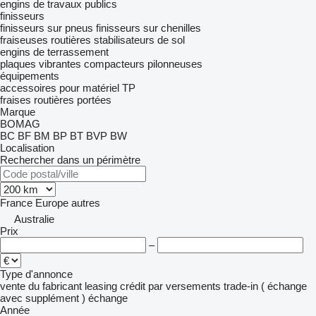
engins de travaux publics
finisseurs
finisseurs sur pneus
finisseurs sur chenilles
fraiseuses routières
stabilisateurs de sol
engins de terrassement
plaques vibrantes
compacteurs
pilonneuses
équipements
accessoires pour matériel TP
fraises routières portées
Marque
BOMAG
BC
BF
BM
BP
BT
BVP
BW
Localisation
Rechercher dans un périmètre
France
Europe
autres
Australie
Prix
–
Type d'annonce
vente
du fabricant
leasing
crédit
par versements
trade-in ( échange
avec supplément )
échange
Année