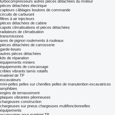
turbocompresseurs
autres pièces détachées du moteur
pièces détachées électrique
capteurs
câblages
boutons de commande
circuits de carburant
filtres à air
injecteurs
pièces détachées de cabine
capots
climatisations et pièces détachées
radiateurs de climatisation
transmissions
axes de pignon
roulements à rouleaux
pièces détachées de carrosserie
garde-boues
autres pièces détachées
kits de réparation
équipements miniers
équipements de concassage
cribles vibrants
tamis rotatifs
matériel de TP
excavateurs
mini-pelles
pelles sur chenilles
pelles de manutention
excavatrices
amphibies
engins de terrassement
plaques vibrantes
pilonneuses
chargeuses construction
chargeuses sur pneus
chargeuses multifonctionnelles
équipements
accessoires pour matériel TP