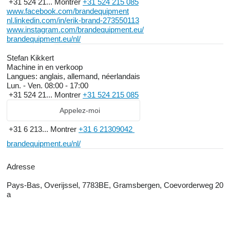
+31 524 21...
Montrer
+31 524 215 085
www.facebook.com/brandequipment
nl.linkedin.com/in/erik-brand-273550113
www.instagram.com/brandequipment.eu/
brandequipment.eu/nl/
Stefan Kikkert
Machine in en verkoop
Langues:
anglais, allemand, néerlandais
Lun. - Ven.
08:00 - 17:00
+31 524 21...
Montrer
+31 524 215 085
Appelez-moi
+31 6 213...
Montrer
+31 6 21309042
brandequipment.eu/nl/
Adresse
Pays-Bas, Overijssel, 7783BE, Gramsbergen, Coevorderweg 20
a