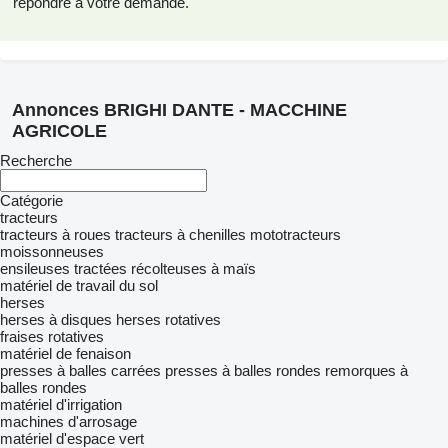
répondre à votre demande.
Annonces BRIGHI DANTE - MACCHINE
AGRICOLE
Recherche
Catégorie
tracteurs
tracteurs à roues
tracteurs à chenilles
mototracteurs
moissonneuses
ensileuses tractées
récolteuses à maïs
matériel de travail du sol
herses
herses à disques
herses rotatives
fraises rotatives
matériel de fenaison
presses à balles carrées
presses à balles rondes
remorques à
balles rondes
matériel d'irrigation
machines d'arrosage
matériel d'espace vert