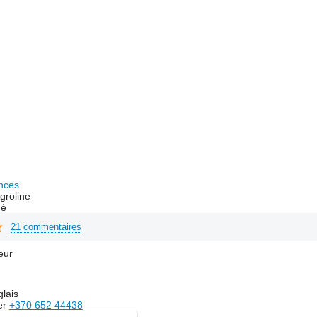
nces
groline
hé
21 commentaires
eur
lais
er
+370 652 44438