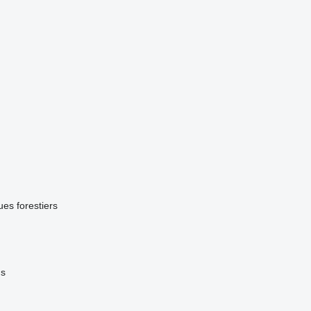
es forestiers
ns