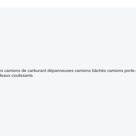
es
camions de carburant
dépanneuses
camions bâchés
camions porte-
deaux coulissants