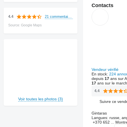
Contacts
21 commentaires
4.4
Source: Google Maps
Vendeur vérifié
En stock:
224 anno
depuis
17
ans sur A
17
ans sur le marc
4.4
Voir toutes les photos (3)
Suivre ce vend
Gintaras
Langues:
russe, ang
+370 652 ...
Montr