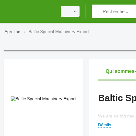
Agroline
Baltic Special Machinery Export
Qui sommes
Baltic S
We are selling new
Détails