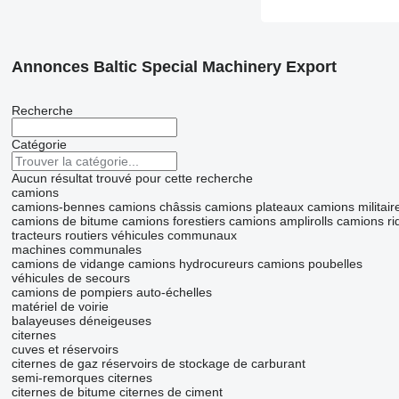
Annonces Baltic Special Machinery Export
Recherche
Catégorie
Aucun résultat trouvé pour cette recherche
camions
camions-bennes
camions châssis
camions plateaux
camions militair
camions de bitume
camions forestiers
camions amplirolls
camions ri
tracteurs routiers
véhicules communaux
machines communales
camions de vidange
camions hydrocureurs
camions poubelles
véhicules de secours
camions de pompiers
auto-échelles
matériel de voirie
balayeuses
déneigeuses
citernes
cuves et réservoirs
citernes de gaz
réservoirs de stockage de carburant
semi-remorques citernes
citernes de bitume
citernes de ciment