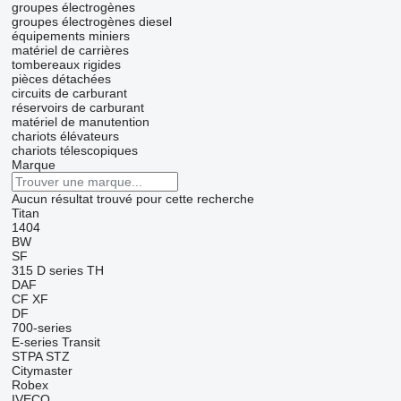
groupes électrogènes
groupes électrogènes diesel
équipements miniers
matériel de carrières
tombereaux rigides
pièces détachées
circuits de carburant
réservoirs de carburant
matériel de manutention
chariots élévateurs
chariots télescopiques
Marque
Aucun résultat trouvé pour cette recherche
Titan
1404
BW
SF
315
D series
TH
DAF
CF
XF
DF
700-series
E-series
Transit
STPA
STZ
Citymaster
Robex
IVECO