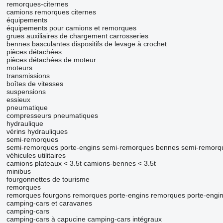
remorques-citernes
camions remorques citernes
équipements
équipements pour camions et remorques
grues auxiliaires de chargement
carrosseries
bennes basculantes
dispositifs de levage à crochet
pièces détachées
pièces détachées de moteur
moteurs
transmissions
boîtes de vitesses
suspensions
essieux
pneumatique
compresseurs pneumatiques
hydraulique
vérins hydrauliques
semi-remorques
semi-remorques porte-engins
semi-remorques bennes
semi-remorqu
véhicules utilitaires
camions plateaux < 3.5t
camions-bennes < 3.5t
minibus
fourgonnettes de tourisme
remorques
remorques fourgons
remorques porte-engins
remorques porte-engi
camping-cars et caravanes
camping-cars
camping-cars à capucine
camping‐cars intégraux