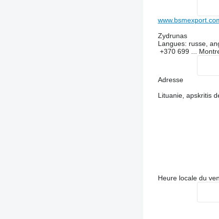
www.bsmexport.co
Zydrunas
Langues:
russe, ang
+370 699 ...
Montr
Adresse
Lituanie, apskritis
Heure locale du ve