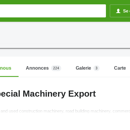
Se 
-nous
Annonces
Galerie
Carte
224
3
pecial Machinery Export
 and used construction machinery, road building machinery, commerci