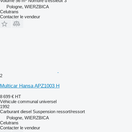
Volume
56 m³
Nombre d'essieux
3
Pologne, WIERZBICA
Celutrans
Contacter le vendeur
2
Multicar Hansa APZ1003 H
8 699 €
HT
Véhicule communal universel
1992
Carburant
diesel
Suspension
ressort/ressort
Pologne, WIERZBICA
Celutrans
Contacter le vendeur