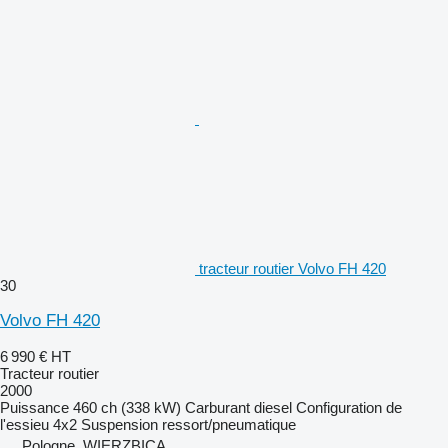
tracteur routier Volvo FH 420
30
Volvo FH 420
6 990 €
HT
Tracteur routier
2000
Puissance
460 ch (338 kW)
Carburant
diesel
Configuration de
l'essieu
4x2
Suspension
ressort/pneumatique
Pologne, WIERZBICA