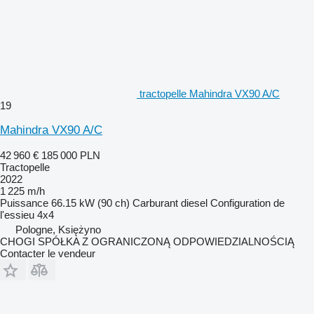
tractopelle Mahindra VX90 A/C
19
Mahindra VX90 A/C
42 960 €
185 000 PLN
Tractopelle
2022
1 225 m/h
Puissance
66.15 kW (90 ch)
Carburant
diesel
Configuration de
l'essieu
4x4
Pologne, Księżyno
CHOGI SPÓŁKA Z OGRANICZONĄ ODPOWIEDZIALNOŚCIĄ
Contacter le vendeur