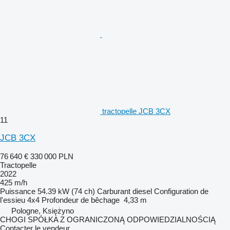
tractopelle JCB 3CX
11
JCB 3CX
76 640 €
330 000 PLN
Tractopelle
2022
425 m/h
Puissance
54.39 kW (74 ch)
Carburant
diesel
Configuration de
l'essieu
4x4
Profondeur de bêchage
4,33 m
Pologne, Księżyno
CHOGI SPÓŁKA Z OGRANICZONĄ ODPOWIEDZIALNOŚCIĄ
Contacter le vendeur