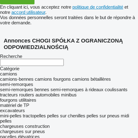
En cliquant ici, vous acceptez notre
politique de confidentialité
et
notre
accord utilisateur
.
Vos données personnelles seront traitées dans le but de répondre à
votre demande.
Annonces CHOGI SPÓŁKA Z OGRANICZONĄ
ODPOWIEDZIALNOŚCIĄ
Recherche
Catégorie
camions
camions-bennes
camions fourgons
camions bétaillères
semi-remorques
semi-remorques bennes
semi-remorques à rideaux coulissants
tracteurs routiers
automobiles
minibus
fourgons utilitaires
matériel de TP
excavateurs
mini-pelles
tractopelles
pelles sur chenilles
pelles sur pneus
midi
pelles
chargeuses construction
chargeuses sur pneus
nacelles élévatrices