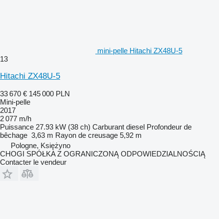
mini-pelle Hitachi ZX48U-5
13
Hitachi ZX48U-5
33 670 €
145 000 PLN
Mini-pelle
2017
2 077 m/h
Puissance
27.93 kW (38 ch)
Carburant
diesel
Profondeur de
bêchage
3,63 m
Rayon de creusage
5,92 m
Pologne, Księżyno
CHOGI SPÓŁKA Z OGRANICZONĄ ODPOWIEDZIALNOŚCIĄ
Contacter le vendeur