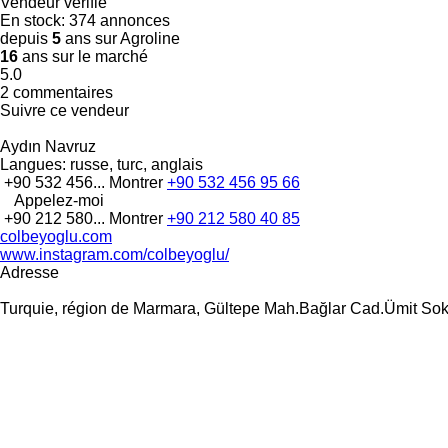
Vendeur vérifié
En stock:
374 annonces
depuis
5
ans sur Agroline
16
ans sur le marché
5.0
2 commentaires
Suivre ce vendeur
Aydın Navruz
Langues:
russe, turc, anglais
+90 532 456...
Montrer
+90 532 456 95 66
Appelez-moi
+90 212 580...
Montrer
+90 212 580 40 85
colbeyoglu.com
www.instagram.com/colbeyoglu/
Adresse
Turquie, région de Marmara, Gültepe Mah.Bağlar Cad.Ümit So