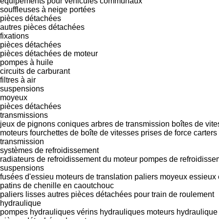
équipements pour véhicules communaux
souffleuses à neige portées
pièces détachées
autres pièces détachées
fixations
pièces détachées
pièces détachées de moteur
pompes à huile
circuits de carburant
filtres à air
suspensions
moyeux
pièces détachées
transmissions
jeux de pignons coniques
arbres de transmission
boîtes de vit
moteurs
fourchettes de boîte de vitesses
prises de force
carters
transmission
systèmes de refroidissement
radiateurs de refroidissement du moteur
pompes de refroidisse
suspensions
fusées d'essieu
moteurs de translation
paliers
moyeux
essieux
patins de chenille en caoutchouc
paliers lisses
autres pièces détachées pour train de roulement
hydraulique
pompes hydrauliques
vérins hydrauliques
moteurs hydraulique