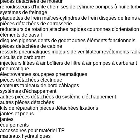
pièces détachées de moteur
refroidisseurs d'huile
chemises de cylindre
pompes à huile
tur
systèmes de freinage
plaquettes de frein
maîtres-cylindres de frein
disques de freins
pièces détachées de carrosserie
réducteurs de rotation
attaches rapides
couronnes d'orientation
éléments de travail
disques
pignons
dents de godet
autres éléments fonctionnels
pièces détachées de cabine
ressorts pneumatiques
moteurs de ventilateur
revêtements
radi
circuits de carburant
injecteurs
filtres à air
boîtiers de filtre à air
pompes à carburant
pneumatique
électrovannes
soupapes pneumatiques
pièces détachées électrique
capteurs
tableaux de bord
câblages
systèmes d'échappement
autres pièces détachées du système d'échappement
autres pièces détachées
kits de réparation
pièces détachées
fixations
jantes et pneus
jantes
équipements
accessoires pour matériel TP
marteaux hydrauliques