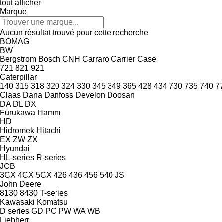
tout afficher
Marque
Aucun résultat trouvé pour cette recherche
BOMAG
BW
Bergstrom
Bosch
CNH
Carraro
Carrier
Case
721
821
921
Caterpillar
140
315
318
320
324
330
345
349
365
428
434
730
735
740
7
Claas
Dana
Danfoss
Develon
Doosan
DA
DL
DX
Furukawa
Hamm
HD
Hidromek
Hitachi
EX
ZW
ZX
Hyundai
HL-series
R-series
JCB
3CX
4CX
5CX
426
436
456
540
JS
John Deere
8130
8430
T-series
Kawasaki
Komatsu
D series
GD
PC
PW
WA
WB
Liebherr