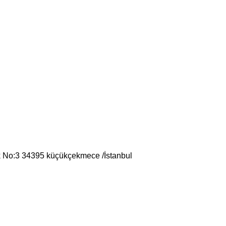
k No:3 34395 küçükçekmece /İstanbul