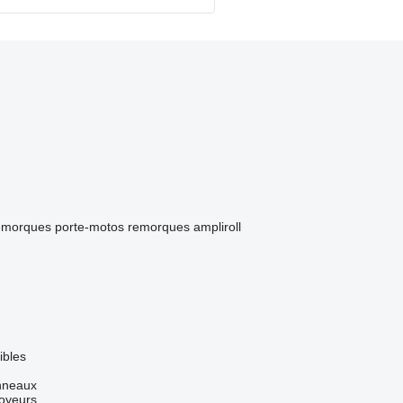
emorques porte-motos
remorques ampliroll
ibles
nneaux
oyeurs