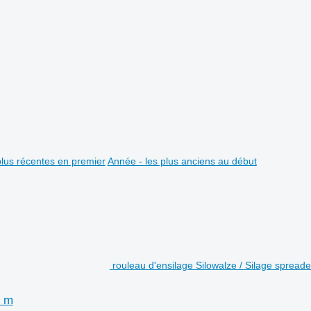
plus récentes en premier
Année - les plus anciens au début
rouleau d'ensilage Silowalze / Silage spread
0 m