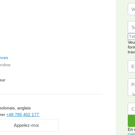
Veui
for
tra
nces
roline
é
eur
polonais, anglais
rer
+48 785 402 177
Appelez-moi
En 
conf