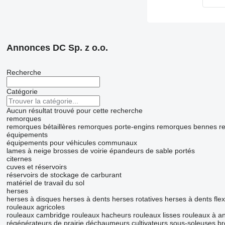
Annonces DC Sp. z o.o.
Recherche
Catégorie
Aucun résultat trouvé pour cette recherche
remorques
remorques bétaillères
remorques porte-engins
remorques bennes
r
équipements
équipements pour véhicules communaux
lames à neige
brosses de voirie
épandeurs de sable portés
citernes
cuves et réservoirs
réservoirs de stockage de carburant
matériel de travail du sol
herses
herses à disques
herses à dents
herses rotatives
herses à dents flex
rouleaux agricoles
rouleaux cambridge
rouleaux hacheurs
rouleaux lisses
rouleaux à a
régénérateurs de prairie
déchaumeurs
cultivateurs
sous-soleuses
br