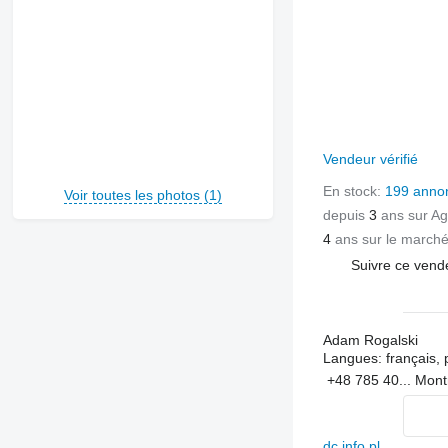
Vendeur vérifié
En stock:
199 anno
Voir toutes les photos (1)
depuis
3
ans sur Ag
4
ans sur le march
Suivre ce vend
Adam Rogalski
Langues:
français, 
+48 785 40...
Mont
dc.info.pl