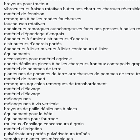
broyeurs pour tracteur
vibroculteurs
fraises rotatives
butteuses
charrues
charrues réversibl
matériel de fenaison
remorques à balles rondes
faucheuses
faucheuses rotatives
andaineurs
remorques autochargeuses
faneuses
presses à balles r
matériel d'épandage d'engrais
épandeurs à fumier
distributeurs d'engrais
distributeurs d'engrais portés
épandeurs à lisier
mixeurs à lisier
conteneurs à lisier
équipements
accessoires pour matériel agricole
godets désileurs
pinces à balles
chargeurs frontaux
contrepoids
grap
matériel de pommes de terre
planteuses de pommes de terre
arracheuses de pommes de terre
tr
matériel de transport
remorques agricoles
remorques de transbordement
matériel d'élevage
matériel d'élevage
mélangeuses
mélangeuses à vis verticale
broyeurs de paille
désileuses à blocs
équipement pour le bétail
équipements pour fourrage
rouleaux d'ensilage
concasseurs à grain
matériel d'irrigation
pulvérisateurs portés
pulvérisateurs traînés
semoirs et planteuses mécaniques