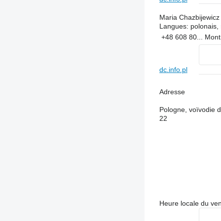
Maria Chazbijewicz
Langues:
polonais, 
+48 608 80...
Mont
dc.info.pl
Adresse
Pologne, voïvodie d
22
Heure locale du ve