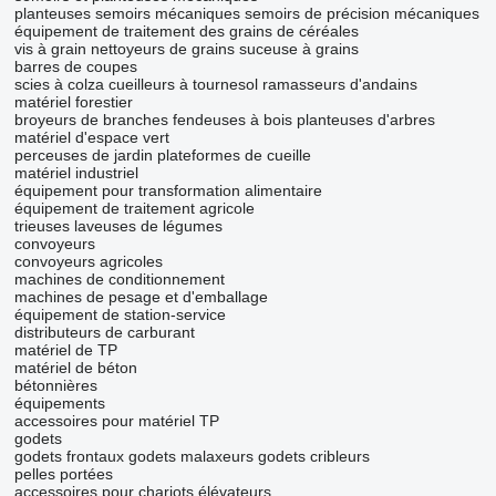
planteuses
semoirs mécaniques
semoirs de précision mécaniques
équipement de traitement des grains de céréales
vis à grain
nettoyeurs de grains
suceuse à grains
barres de coupes
scies à colza
cueilleurs à tournesol
ramasseurs d'andains
matériel forestier
broyeurs de branches
fendeuses à bois
planteuses d'arbres
matériel d'espace vert
perceuses de jardin
plateformes de cueille
matériel industriel
équipement pour transformation alimentaire
équipement de traitement agricole
trieuses
laveuses de légumes
convoyeurs
convoyeurs agricoles
machines de conditionnement
machines de pesage et d'emballage
équipement de station-service
distributeurs de carburant
matériel de TP
matériel de béton
bétonnières
équipements
accessoires pour matériel TP
godets
godets frontaux
godets malaxeurs
godets cribleurs
pelles portées
accessoires pour chariots élévateurs