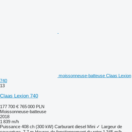
moissonneuse-batteuse Claas Lexion
740
13
Claas Lexion 740
177 700 €
765 000 PLN
Moissonneuse-batteuse
2018
1 839 m/h
Puissance
408 ch (300 kW)
Carburant
diesel
Mini
✓
Largeur de
couverture
7,7 m
Heures de fonctionnement du rotor
1 345 m/h