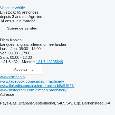
Vendeur vérifié
En stock:
65 annonces
depuis
2
ans sur Agroline
14
ans sur le marché
Suivre ce vendeur
Diem Koolen
Langues:
anglais, allemand, néerlandais
Lun. - Jeu.
08:00 - 18:00
Ven.
08:00 - 17:00
Sam.
09:00 - 12:00
+31 6 432...
Montrer
+31 6 43235646
Appelez-moi
www.dimach.nl
www.facebook.com/dimachmachinery
www.linkedin.com/in/diem-koolen-b8a91547/
www.instagram.com/dimach.machinery/
Adresse
Pays-Bas, Brabant-Septentrional, 5469 SW, Erp, Berkensteeg 3-A