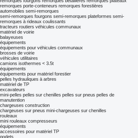
remorques fourgons
remorques bétaillères
remorques plateaux
remorques porte-conteneurs
remorques forestières
automobiles
semi-remorques
semi-remorques fourgons
semi-remorques plateformes
semi-
remorques à rideaux coulissants
tracteurs routiers
véhicules communaux
matériel de voirie
balayeuses
équipements
équipements pour véhicules communaux
brosses de voirie
véhicules utilitaires
camions isothermes < 3.5t
équipements
équipements pour matériel forestier
pelles hydrauliques à arbres
matériel de TP
excavateurs
mini-pelles
pelles sur chenilles
pelles sur pneus
pelles de
manutention
chargeuses construction
chargeuses sur pneus
mini-chargeuses sur chenilles
rouleaux
mini rouleaux compresseurs
équipements
accessoires pour matériel TP
godets