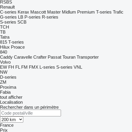
RSBS
Renault
C-series
Kerax
Mascott
Master
Midlum
Premium
T-series
Trafic
G-series
LB
P-series
R-series
S-series
SCB
TCH
TB
Tatra
815
T-series
Hilux
Proace
840
Caddy
Caravelle
Crafter
Passat
Touran
Transporter
Volvo
EW
FH
FL
FM
FMX
L-series
S-series
VNL
NW
D-series
ZM
Proxima
Fabia
tout afficher
Localisation
Rechercher dans un périmètre
France
Prix