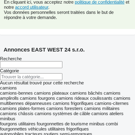
En cliquant ici, vous acceptez notre
politique de confidentialité
et
notre
accord utilisateur
.
Vos données personnelles seront traitées dans le but de
répondre à votre demande.
Annonces EAST WEST 24 s.r.o.
Recherche
Catégorie
Aucun résultat trouvé pour cette recherche
camions
camions-bennes
camions plateaux
camions bâchés
camions
amplirolls
camions fourgons
camions rideaux coulissants
camions
multibennes
dépanneuses
camions frigorifiques
camions-citernes
camions plates-formes
camions forestiers
camions militaires
camions châssis
camions systèmes de câble
camions ateliers
minibus
fourgons utilitaires
fourgonnettes de tourisme
minibus combi
fourgonnettes
véhicules utilitaires frigorifiques
automobiles
tracteurs routiers
semi-remorques