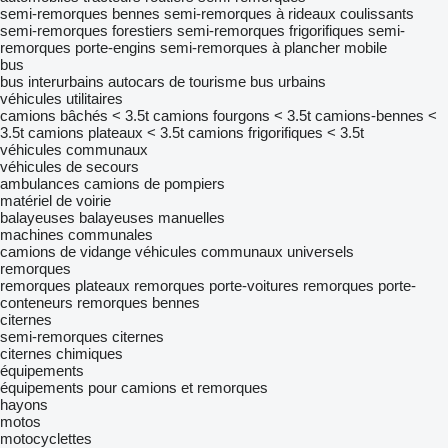
semi-remorques bennes
semi-remorques à rideaux coulissants
semi-remorques forestiers
semi-remorques frigorifiques
semi-
remorques porte-engins
semi-remorques à plancher mobile
bus
bus interurbains
autocars de tourisme
bus urbains
véhicules utilitaires
camions bâchés < 3.5t
camions fourgons < 3.5t
camions-bennes <
3.5t
camions plateaux < 3.5t
camions frigorifiques < 3.5t
véhicules communaux
véhicules de secours
ambulances
camions de pompiers
matériel de voirie
balayeuses
balayeuses manuelles
machines communales
camions de vidange
véhicules communaux universels
remorques
remorques plateaux
remorques porte-voitures
remorques porte-
conteneurs
remorques bennes
citernes
semi-remorques citernes
citernes chimiques
équipements
équipements pour camions et remorques
hayons
motos
motocyclettes