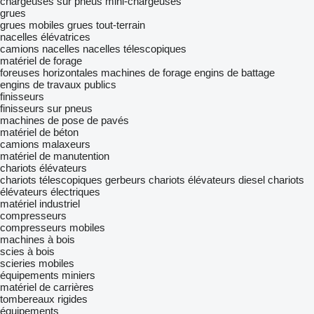
chargeuses sur pneus
mini-chargeuses
grues
grues mobiles
grues tout-terrain
nacelles élévatrices
camions nacelles
nacelles télescopiques
matériel de forage
foreuses horizontales
machines de forage
engins de battage
engins de travaux publics
finisseurs
finisseurs sur pneus
machines de pose de pavés
matériel de béton
camions malaxeurs
matériel de manutention
chariots élévateurs
chariots télescopiques
gerbeurs
chariots élévateurs diesel
chariots
élévateurs électriques
matériel industriel
compresseurs
compresseurs mobiles
machines à bois
scies à bois
scieries mobiles
équipements miniers
matériel de carrières
tombereaux rigides
équipements