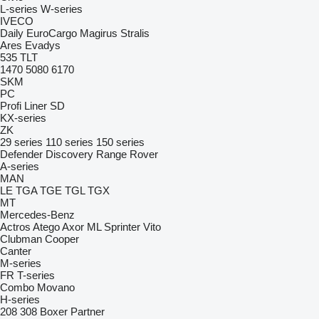
L-series
W-series
IVECO
Daily
EuroCargo
Magirus
Stralis
Ares
Evadys
535
TLT
1470
5080
6170
SKM
PC
Profi Liner
SD
KX-series
ZK
29 series
110 series
150 series
Defender
Discovery
Range Rover
A-series
MAN
LE
TGA
TGE
TGL
TGX
MT
Mercedes-Benz
Actros
Atego
Axor
ML
Sprinter
Vito
Clubman
Cooper
Canter
M-series
FR
T-series
Combo
Movano
H-series
208
308
Boxer
Partner