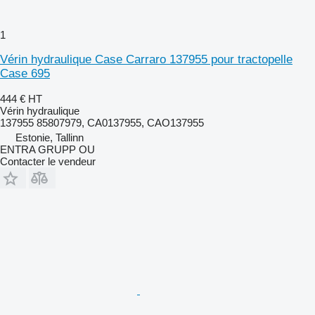
1
Vérin hydraulique Case Carraro 137955 pour tractopelle
Case 695
444 €
HT
Vérin hydraulique
137955 85807979, CA0137955, CAO137955
Estonie, Tallinn
ENTRA GRUPP OU
Contacter le vendeur