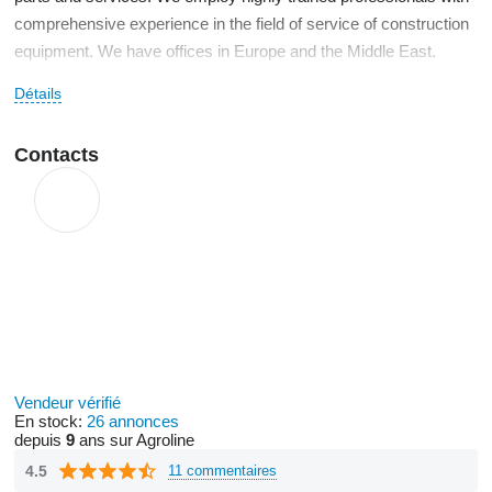
comprehensive experience in the field of service of construction
equipment. We have offices in Europe and the Middle East.
Détails
We ship worldwide with all necessary documentation provided
according to the client’s requirements. We use DPD, FedEx,
DHL, Raben, Schenker, various container sea freight and others.
Contacts
Vendeur vérifié
En stock:
26 annonces
depuis
9
ans sur Agroline
4.5
11 commentaires