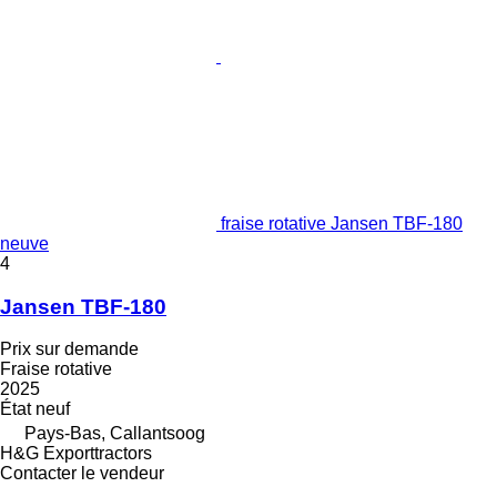
fraise rotative Jansen TBF-180
neuve
4
Jansen TBF-180
Prix sur demande
Fraise rotative
2025
État
neuf
Pays-Bas, Callantsoog
H&G Exporttractors
Contacter le vendeur