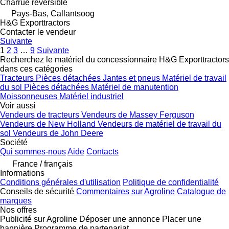
Charrue réversible
Pays-Bas, Callantsoog
H&G Exporttractors
Contacter le vendeur
Suivante
1
2
3
…
9
Suivante
Recherchez le matériel du concessionnaire H&G Exporttractors
dans ces catégories
Tracteurs
Pièces détachées
Jantes et pneus
Matériel de travail
du sol
Pièces détachées
Matériel de manutention
Moissonneuses
Matériel industriel
Voir aussi
Vendeurs de tracteurs
Vendeurs de Massey Ferguson
Vendeurs de New Holland
Vendeurs de matériel de travail du
sol
Vendeurs de John Deere
Société
Qui sommes-nous
Aide
Contacts
France / français
Informations
Conditions générales d'utilisation
Politique de confidentialité
Conseils de sécurité
Commentaires sur Agroline
Catalogue de
marques
Nos offres
Publicité sur Agroline
Déposer une annonce
Placer une
bannière
Programme de partenariat