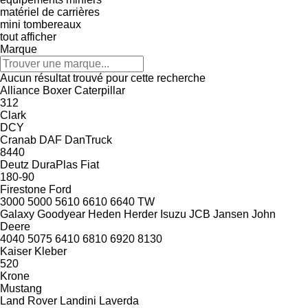
matériel de carrières
mini tombereaux
tout afficher
Marque
Aucun résultat trouvé pour cette recherche
Alliance
Boxer
Caterpillar
312
Clark
DCY
Cranab
DAF
DanTruck
8440
Deutz
DuraPlas
Fiat
180-90
Firestone
Ford
3000
5000
5610
6610
6640
TW
Galaxy
Goodyear
Heden
Herder
Isuzu
JCB
Jansen
John
Deere
4040
5075
6410
6810
6920
8130
Kaiser
Kleber
520
Krone
Mustang
Land Rover
Landini
Laverda