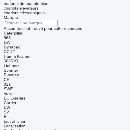
matériel de manutention
chariots élévateurs
chariots télescopiques
Marque
Aucun résultat trouvé pour cette recherche
Caterpillar
963
DW
Dynapac
CC
LT
Hamm
Kramer
5035
KL
Liebherr
Sprinter
P-series
CR
821
SWE
Volvo
EC
L-series
Carrier
EW
SV
H
tout afficher
Localisation