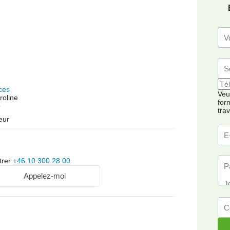
ces
Veui
roline
for
é
tra
eur
trer
+46 10 300 28 00
Appelez-moi