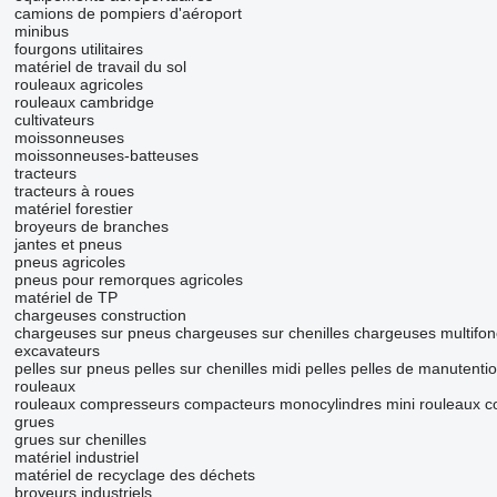
camions de pompiers d'aéroport
minibus
fourgons utilitaires
matériel de travail du sol
rouleaux agricoles
rouleaux cambridge
cultivateurs
moissonneuses
moissonneuses-batteuses
tracteurs
tracteurs à roues
matériel forestier
broyeurs de branches
jantes et pneus
pneus agricoles
pneus pour remorques agricoles
matériel de TP
chargeuses construction
chargeuses sur pneus
chargeuses sur chenilles
chargeuses multifon
excavateurs
pelles sur pneus
pelles sur chenilles
midi pelles
pelles de manutenti
rouleaux
rouleaux compresseurs
compacteurs monocylindres
mini rouleaux 
grues
grues sur chenilles
matériel industriel
matériel de recyclage des déchets
broyeurs industriels