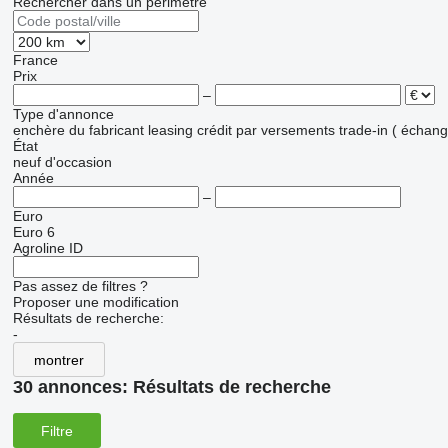
Rechercher dans un périmètre
France
Prix
–
Type d'annonce
enchère
du fabricant
leasing
crédit
par versements
trade-in ( échan
État
neuf
d'occasion
Année
–
Euro
Euro 6
Agroline ID
Pas assez de filtres ?
Proposer une modification
Résultats de recherche:
-
montrer
30 annonces:
Résultats de recherche
Filtre