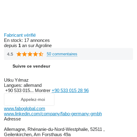
Fabricant vérifié
En stock:
17 annonces
depuis
1
an sur Agroline
4.5
50 commentaires
Suivre ce vendeur
Utku Yılmaz
Langues:
allemand
+90 533 015...
Montrer
+90 533 015 28 96
Appelez-moi
www.faboglobal.com
www.linkedin.com/company/fabo-germany-gmbh
Adresse
Allemagne, Rhénanie-du-Nord-Westphalie, 52511 ,
Geilenkirchen, Am Forsthaus 49a