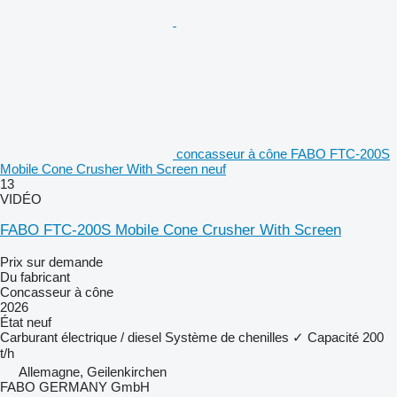
concasseur à cône FABO FTC-200S
Mobile Cone Crusher With Screen neuf
13
VIDÉO
FABO FTC-200S Mobile Cone Crusher With Screen
Prix sur demande
Du fabricant
Concasseur à cône
2026
État
neuf
Carburant
électrique / diesel
Système de chenilles
✓
Capacité
200
t/h
Allemagne, Geilenkirchen
FABO GERMANY GmbH