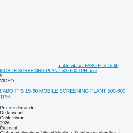
crible vibrant FABO FTS 15-60
MOBILE SCREENING PLANT 500-600 TPH neuf
9
VIDÉO
FABO FTS 15-60 MOBILE SCREENING PLANT 500-600
TPH
Prix sur demande
Du fabricant
Crible vibrant
2026
État
neuf
Carburant
électrique / diesel
Mobile
✓
Système de chenilles
✓