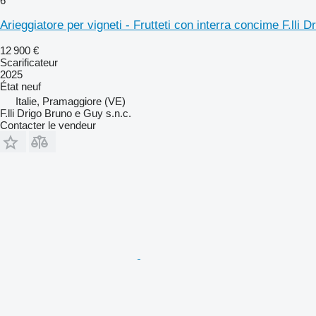
6
Arieggiatore per vigneti - Frutteti con interra concime F.lli Dr
12 900 €
Scarificateur
2025
État
neuf
Italie, Pramaggiore (VE)
F.lli Drigo Bruno e Guy s.n.c.
Contacter le vendeur