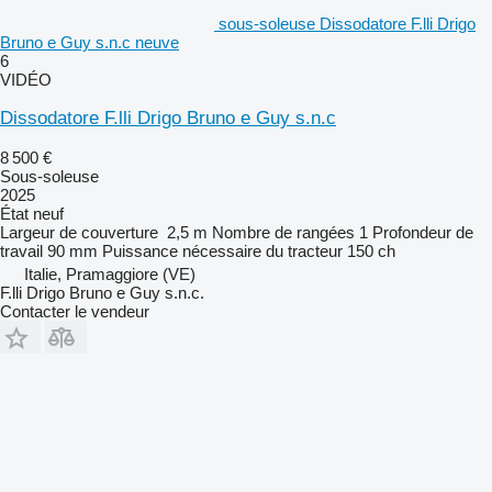
sous-soleuse Dissodatore F.lli Drigo
Bruno e Guy s.n.c neuve
6
VIDÉO
Dissodatore F.lli Drigo Bruno e Guy s.n.c
8 500 €
Sous-soleuse
2025
État
neuf
Largeur de couverture
2,5 m
Nombre de rangées
1
Profondeur de
travail
90 mm
Puissance nécessaire du tracteur
150 ch
Italie, Pramaggiore (VE)
F.lli Drigo Bruno e Guy s.n.c.
Contacter le vendeur