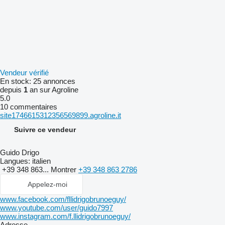
Vendeur vérifié
En stock:
25 annonces
depuis
1
an sur Agroline
5.0
10 commentaires
site1746615312356569899.agroline.it
Suivre ce vendeur
Guido Drigo
Langues:
italien
+39 348 863...
Montrer
+39 348 863 2786
Appelez-moi
www.facebook.com/fllidrigobrunoeguy/
www.youtube.com/user/guido7997
www.instagram.com/f.llidrigobrunoeguy/
Adresse