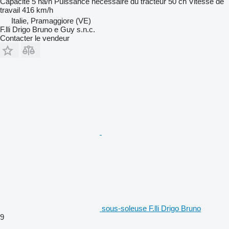
Capacité
5 ha/h
Puissance nécessaire du tracteur
50 ch
Vitesse de
travail
416 km/h
Italie, Pramaggiore (VE)
F.lli Drigo Bruno e Guy s.n.c.
Contacter le vendeur
sous-soleuse F.lli Drigo Bruno
9