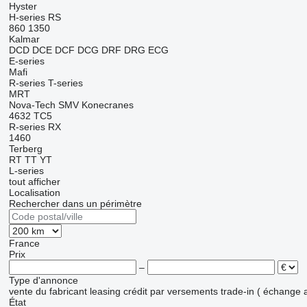
Hyster
H-series
RS
860
1350
Kalmar
DCD
DCE
DCF
DCG
DRF
DRG
ECG
E-series
Mafi
R-series
T-series
MRT
Nova-Tech
SMV Konecranes
4632 TC5
R-series
RX
1460
Terberg
RT
TT
YT
L-series
tout afficher
Localisation
Rechercher dans un périmètre
France
Prix
–
Type d'annonce
vente
du fabricant
leasing
crédit
par versements
trade-in ( échange 
État