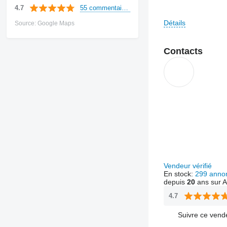
55 commentaires
4.7
Our staff will answ
Détails
Source: Google Maps
Contact us, and wel
Contacts
Vendeur vérifié
En stock:
299 anno
depuis
20
ans sur A
4.7
Suivre ce vend