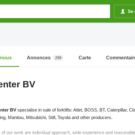
Se 
-nous
Annonces
Carte
Commentair
299
center BV
enter BV
specialise in sale of forklifts: Atlet, BOSS, BT, Caterpillar
g, Manitou, Mitsubishi, Still, Toyota and other producers.
 of our work are individual approach, wide experience and reasonable