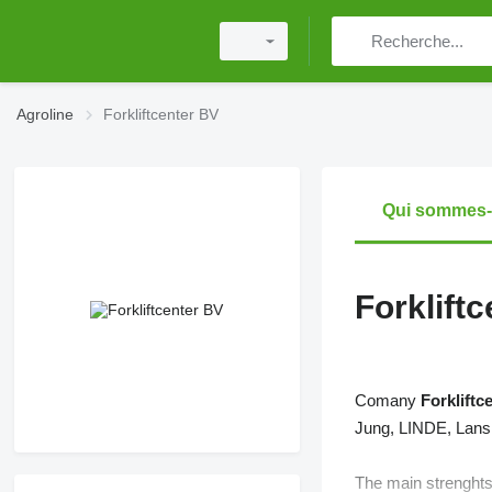
Agroline
Forkliftcenter BV
Qui sommes
Forklift
Comany
Forkliftc
Jung, LINDE, Lansin
The main strenghts