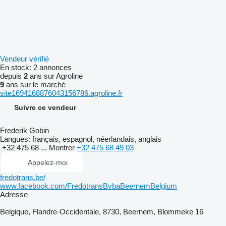
Vendeur vérifié
En stock:
2 annonces
depuis
2
ans sur Agroline
9
ans sur le marché
site1694168876043156786.agroline.fr
Suivre ce vendeur
Frederik Gobin
Langues:
français, espagnol, néerlandais, anglais
+32 475 68 ...
Montrer
+32 475 68 49 03
Appelez-moi
fredotrans.be/
www.facebook.com/FredotransBvbaBeernemBelgium
Adresse
Belgique, Flandre-Occidentale, 8730, Beernem, Blommeke 16