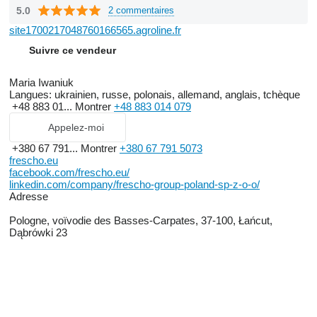
5.0
2 commentaires
site1700217048760166565.agroline.fr
Suivre ce vendeur
Maria Iwaniuk
Langues:
ukrainien, russe, polonais, allemand, anglais, tchèque
+48 883 01...
Montrer
+48 883 014 079
Appelez-moi
+380 67 791...
Montrer
+380 67 791 5073
frescho.eu
facebook.com/frescho.eu/
linkedin.com/company/frescho-group-poland-sp-z-o-o/
Adresse
Pologne, voïvodie des Basses-Carpates, 37-100, Łańcut,
Dąbrówki 23