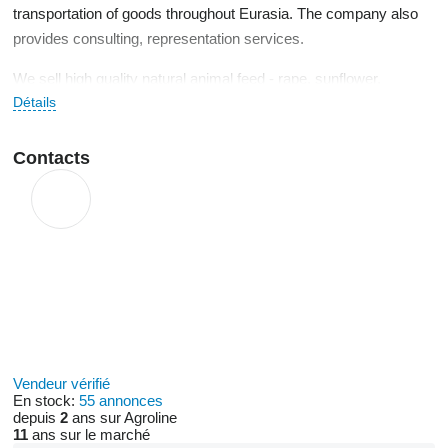
transportation of goods throughout Eurasia. The company also
provides consulting, representation services.
We sell high quality natural animal feed - rape, sunflower,
Détails
soybean and linseed oilcake, sunflower and soybean meal,
sunflower oil refined and unrefined, unrefined and hydrated soy
oil, rapeseed oil.
Contacts
Vendeur vérifié
En stock:
55 annonces
depuis
2
ans sur Agroline
11
ans sur le marché