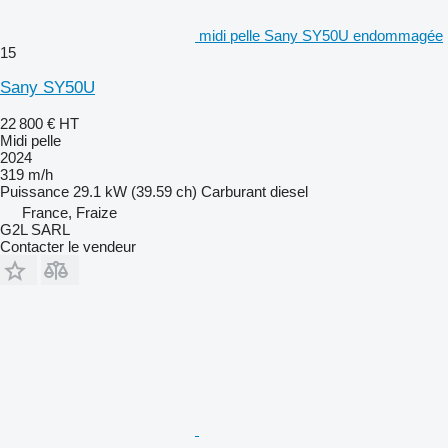
midi pelle Sany SY50U endommagée
15
Sany SY50U
22 800 €
HT
Midi pelle
2024
319 m/h
Puissance
29.1 kW (39.59 ch)
Carburant
diesel
France, Fraize
G2L SARL
Contacter le vendeur